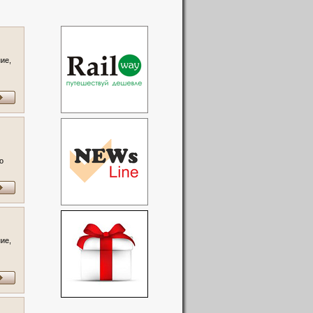
ие,
о
я,
ие,