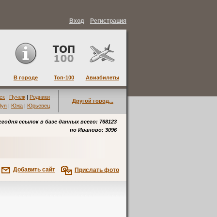
Вход
Регистрация
В городе
Топ-100
Авиабилеты
ск
|
Пучеж
|
Родники
Другой город...
уя
|
Южа
|
Юрьевец
егодня ссылок в базе данных всего: 768123
по
Иваново
: 3096
Добавить сайт
Прислать фото