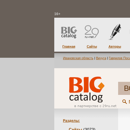
16+
Главная
Сайты
Авторы
Ивановская область
|
Вичуга
|
Гаврилов Пос
В
Разделы:
Сайты
(3073)