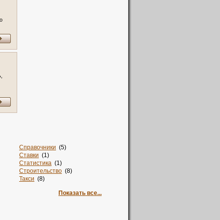
о
я,
,
Справочники
(5)
Ставки
(1)
Статистика
(1)
Строительство
(8)
Такси
(8)
Талисман
(2)
Показать все...
Тв
(1)
Творчество
(1)
Текстиль
(12)
Телевидение
(1)