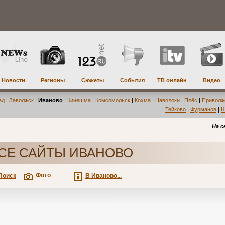
Новости
Регионы
Сюжеты
События
ТВ онлайн
Видео
ад
|
Заволжск
|
Иваново
|
Кинешма
|
Комсомольск
|
Кохма
|
Наволоки
|
Плёс
|
Приволж
|
Тейково
|
Фурманов
|
Ш
На с
СЕ САЙТЫ ИВАНОВО
Фото
Поиск
В Иваново...