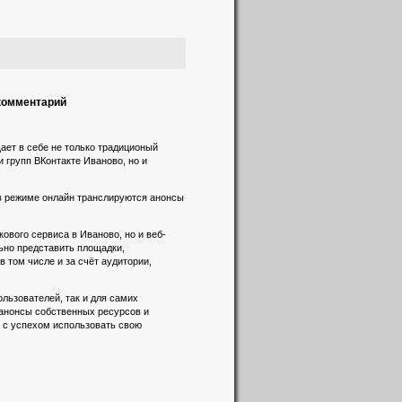
 комментарий
ает в себе не только традиционый
и групп ВКонтакте Иваново, но и
 в режиме онлайн транслируются анонсы
вого сервиса в Иваново, но и веб-
льно представить площадки,
 том числе и за счёт аудитории,
льзователей, так и для самих
 анонсы собственных ресурсов и
а с успехом использовать свою