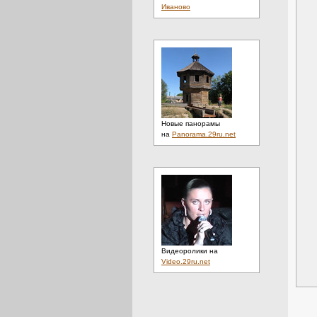
Иваново
Новые панорамы
на
Panorama.29ru.net
Видеоролики на
Video.29ru.net