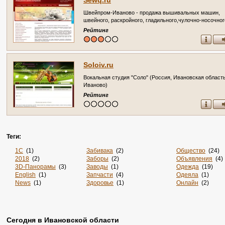
Sewq.ru
Швейпром-Иваново - продажа вышивальных машин,
швейного, раскройного, гладильного,чулочно-носочног
оборудование. Запчасти. Стегальные машины. (Росси
Рейтинг
Ивановская область, Иваново)
Soloiv.ru
Вокальная студия "Соло" (Россия, Ивановская область
Иваново)
Рейтинг
Теги:
1С
(1)
Забивака
(2)
Общество
(24)
2018
(2)
Заборы
(2)
Объявления
(4)
3D-Панорамы
(3)
Заводы
(1)
Одежда
(19)
English
(1)
Запчасти
(4)
Одеяла
(1)
News
(1)
Здоровье
(1)
Онлайн
(2)
Online
(4)
Злопок
(1)
Опт
(1)
Rss
(5)
Знакомства
(4)
Отдых
(4)
Sportsweek.org
(1)
Игры
(1)
Охота
(2)
Zabivaka
(1)
Интернет
(2880)
Охрана
(2)
Сегодня в Ивановской области
Авиа
(3)
Интернет-Магазин
(1)
Питомники
(2)