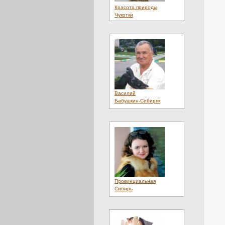
Красота природы
Чукотки
Василий
Бабушкин-Сибиряк
Провинциальная
Сибирь