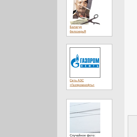
Балагур
белозерьЯ
Сеть АЗС
«Газпромнефть»
Случайное фото: