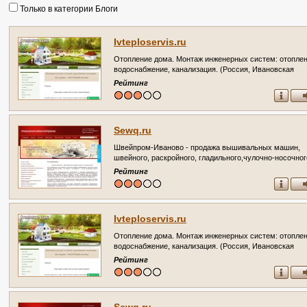
Только в категории Блоги
Ivteploservis.ru
Отопление дома. Монтаж инженерных систем: отоплен
водоснабжение, канализация. (Россия, Ивановская
область, Иваново)
Рейтинг
Sewq.ru
Швейпром-Иваново - продажа вышивальных машин,
швейного, раскройного, гладильного,чулочно-носочног
оборудование. Запчасти. Стегальные машины. (Росси
Рейтинг
Ивановская область, Иваново)
Ivteploservis.ru
Отопление дома. Монтаж инженерных систем: отоплен
водоснабжение, канализация. (Россия, Ивановская
область, Иваново)
Рейтинг