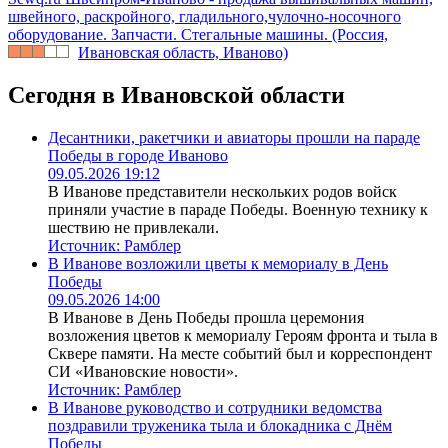
швейного, раскройного, гладильного,чулочно-носочного
оборудование. Запчасти. Стегальные машины. (Россия,
Ивановская область, Иваново)
Сегодня в Ивановской области
Десантники, ракетчики и авиаторы прошли на параде
Победы в городе Иваново
09.05.2026 19:12
В Иванове представители нескольких родов войск
приняли участие в параде Победы. Военную технику к
шествию не привлекали.
Источник:
Рамблер
В Иванове возложили цветы к мемориалу в День
Победы
09.05.2026 14:00
В Иванове в День Победы прошла церемония
возложения цветов к мемориалу Героям фронта и тыла в
Сквере памяти. На месте событий был и корреспондент
СИ «Ивановские новости».
Источник:
Рамблер
В Иванове руководство и сотрудники ведомства
поздравили труженика тыла и блокадника с Днём
Победы