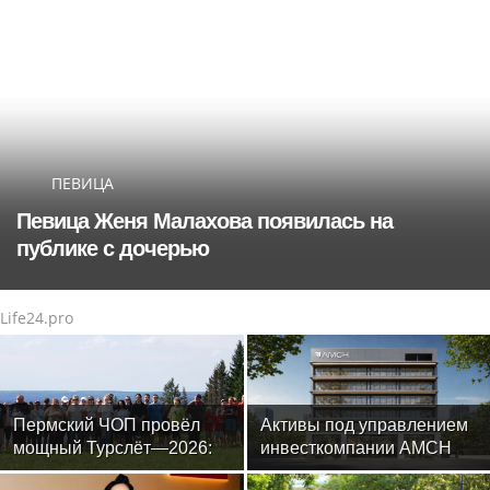
ПЕВИЦА
Певица Женя Малахова появилась на
публике с дочерью
Life24.pro
Пермский ЧОП провёл
Активы под управлением
мощный Турслёт—2026:
инвесткомпании AMCH
фото, результаты и
превысили $50 млн