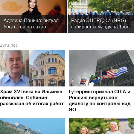
впечатления от
мероприятия
Аделина Панина: ритуал
Радио ЭНЕРДЖИ (NRG)
богатства на сахар
собирает команду на Tour
de Russie в Петербурге
29ru.net
Храм XVI века на Ильинке
Гутерриш призвал США и
обновлен. Собянин
Россию вернуться к
рассказал об итогах работ
диалогу по контролю над
ЯО