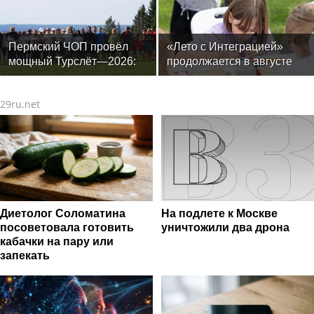
изнашивание тканей
Пермский ЧОП провёл
«Лето с Интеграцией»
мощный Турслёт—2026:
продолжается в августе
фото, результаты и
— заключительный месяц
впечатления от
программы
29ru.net
мероприятия
Диетолог Соломатина
На подлете к Москве
посоветовала готовить
уничтожили два дрона
кабачки на пару или
запекать