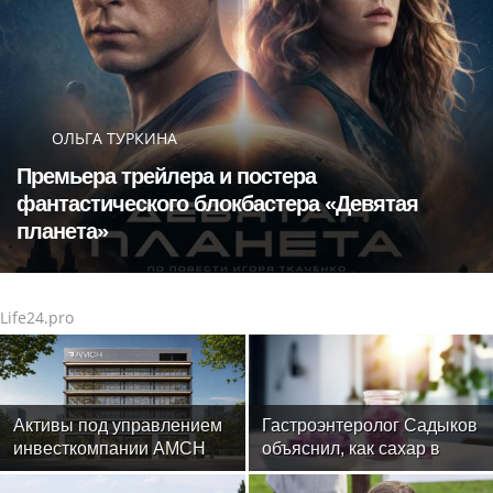
ОЛЬГА ТУРКИНА
Премьера трейлера и постера
фантастического блокбастера «Девятая
планета»
Life24.pro
Активы под управлением
Гастроэнтеролог Садыков
инвесткомпании AMCH
объяснил, как сахар в
превысили $50 млн
рационе ускоряет