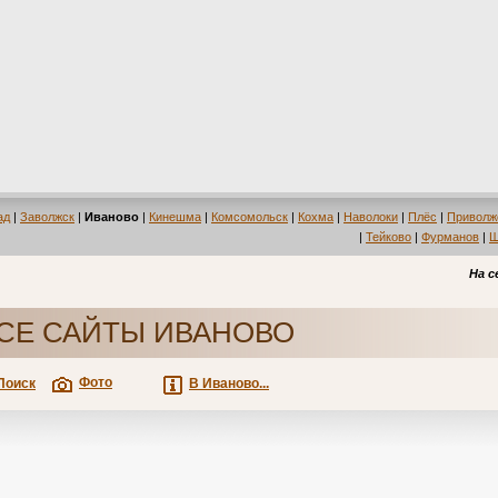
ад
|
Заволжск
|
Иваново
|
Кинешма
|
Комсомольск
|
Кохма
|
Наволоки
|
Плёс
|
Приволж
|
Тейково
|
Фурманов
|
Ш
На с
СЕ САЙТЫ ИВАНОВО
Фото
Поиск
В Иваново...