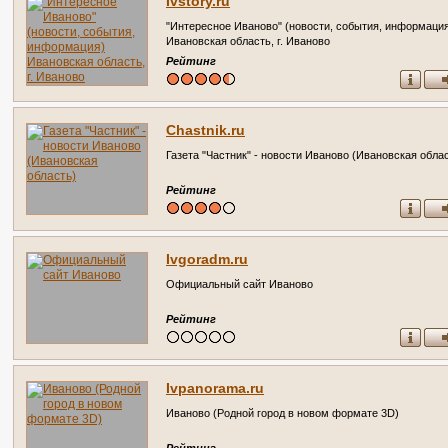
Ivstory.ru
"Интересное Иваново" (новости, события, информаци
Ивановская область, г. Иваново
Рейтинг
Chastnik.ru
Газета "Частник" - новости Иваново (Ивановская обла
Рейтинг
Ivgoradm.ru
Официальный сайт Иваново
Рейтинг
Ivpanorama.ru
Иваново (Родной город в новом формате 3D)