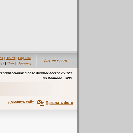
ск
|
Пучеж
|
Родники
Другой город...
уя
|
Южа
|
Юрьевец
егодня ссылок в базе данных всего: 768123
по
Иваново
: 3096
Добавить сайт
Прислать фото