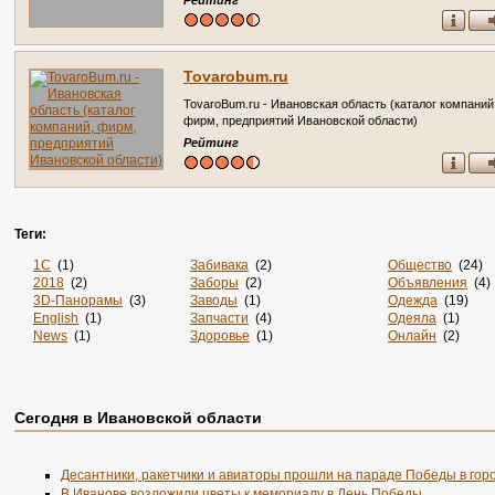
Рейтинг
Tovarobum.ru
TovaroBum.ru - Ивановская область (каталог компаний
фирм, предприятий Ивановской области)
Рейтинг
Теги:
1С
(1)
Забивака
(2)
Общество
(24)
2018
(2)
Заборы
(2)
Объявления
(4)
3D-Панорамы
(3)
Заводы
(1)
Одежда
(19)
English
(1)
Запчасти
(4)
Одеяла
(1)
News
(1)
Здоровье
(1)
Онлайн
(2)
Online
(4)
Злопок
(1)
Опт
(1)
Rss
(5)
Знакомства
(4)
Отдых
(4)
Sportsweek.org
(1)
Игры
(1)
Охота
(2)
Zabivaka
(1)
Интернет
(2880)
Охрана
(2)
Сегодня в Ивановской области
Авиа
(3)
Интернет-Магазин
(1)
Питомники
(2)
Авиабилеты
(1)
Интернет-Магазины
(33)
По Заявке
(9)
Авто
(7)
Интерьер
(2)
Поиск
(1)
Десантники, ракетчики и авиаторы прошли на параде Победы в гор
Автобус
(1)
Информация
(50)
Пол
(1)
В Иванове возложили цветы к мемориалу в День Победы