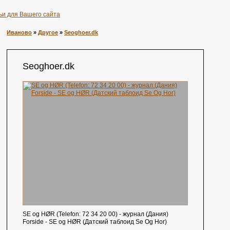
ьи для Вашего сайта
Иваново
»
Другое
»
Seoghoer.dk
Seoghoer.dk
SE og HØR (Telefon: 72 34 20 00) - журнал (Дания)
Forside - SE og HØR (Датский таблоид Se Og Hor)