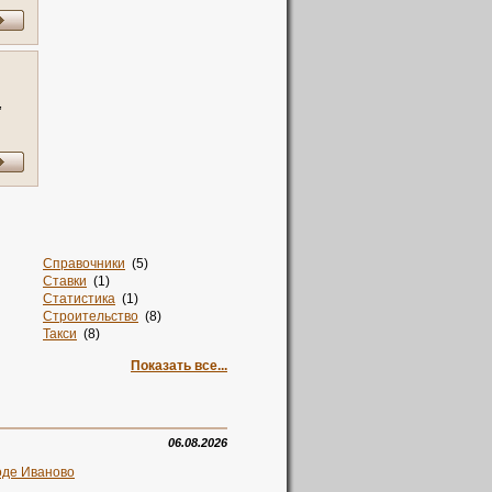
,
Справочники
(5)
Ставки
(1)
Статистика
(1)
Строительство
(8)
Такси
(8)
Талисман
(2)
Показать все...
Тв
(1)
Творчество
(1)
Текстиль
(12)
Телевидение
(1)
Телефоны
(2)
06.08.2026
Техника
(4)
оде Иваново
Ткани
(2)