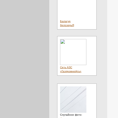
Балагур
белозерьЯ
Сеть АЗС
«Газпромнефть»
Случайное фото: