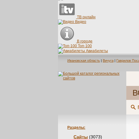
ТВ онлайн
Видео
В городе
Топ-100
Авиабилеты
Ивановская область
|
Вичуга
|
Гаврилов Пос
В
Разделы:
Сайты
(3073)