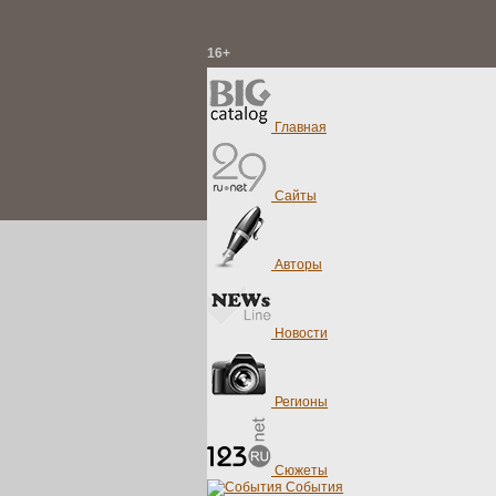
16+
Главная
Сайты
Авторы
Новости
Регионы
Сюжеты
События