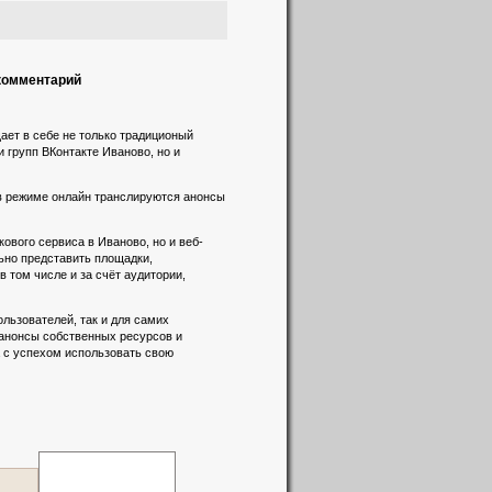
 комментарий
ает в себе не только традиционый
и групп ВКонтакте Иваново, но и
 в режиме онлайн транслируются анонсы
вого сервиса в Иваново, но и веб-
льно представить площадки,
 том числе и за счёт аудитории,
льзователей, так и для самих
 анонсы собственных ресурсов и
а с успехом использовать свою