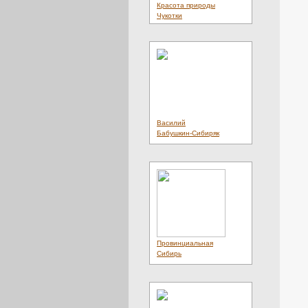
Красота природы
Чукотки
Василий
Бабушкин-Сибиряк
Провинциальная
Сибирь