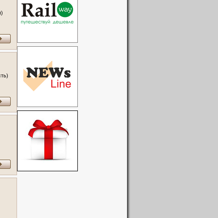
я)
сть)