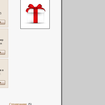
2)
фер
ых
в в
.
13)
Справочники
(5)