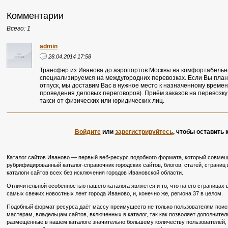
Комментарии
Всего: 1
admin
28.04.2014 17:58
Трансфер из Иванова до аэропортов Москвы на комфортабель
специализируемся на междугородних перевозках. Если Вы плани
отпуск, мы доставим Вас в нужное место к назначенному времени 
проведения деловых переговоров). Приём заказов на перевозку
такси от физических или юридических лиц.
Войдите
или
зарегистрируйтесь
, чтобы оставить
Каталог сайтов Иваново — первый веб-ресурс подобного формата, который совмещ
рубрифицированный каталог-справочник городских сайтов, блогов, статей, страниц 
каталоги сайтов всех без исключения городов Ивановской области.
Отличительной особенностью нашего каталога является и то, что на его страницах
самых свежих новостных лент города Иваново, и, конечно же, региона 37 в целом.
Подобный формат ресурса даёт массу преимуществ не только пользователям поиско
мастерам, владельцам сайтов, включенных в каталог, так как позволяет дополните
размещённые в нашем каталоге значительно большему количеству пользователей, в