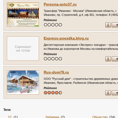
Persona-avto37.ru
Трансфер "Иваново - Москва" (Ивановская область, г.
Иваново, пр. Строителей, д.4, оф.301, телефон: 8 (493
36-23-36)
Рейтинг
Express-poezdka.blog.ru
Диспетчерская компания «Экспресс поездка» - транс
из Иванова до аэропортов Москвы на комфортабельн
автомобилях (Ивановская область, г. Иваново)
Рейтинг
Rus-dom76.ru
ООО "Русский дом" - строительство деревянных домо
Иваново, Ярославле, Рыбинске (Ивановская область, г
Иваново, ул. Куконковых, 141, Телефон: 8(930)343-24-
Рейтинг
Теги:
1С
(1)
Забивака
(2)
Общество
(24)