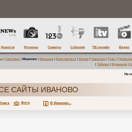
Новости
Регионы
Сюжеты
События
ТВ онлайн
Видео
ад
|
Заволжск
|
Иваново
|
Кинешма
|
Комсомольск
|
Кохма
|
Наволоки
|
Плёс
|
Приволж
|
Тейково
|
Фурманов
|
Ш
На с
СЕ САЙТЫ ИВАНОВО
Фото
Поиск
В Иваново...