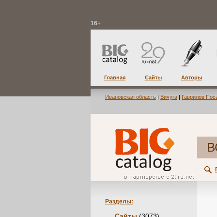
16+
Главная
Сайты
Авторы
Ивановская область
|
Вичуга
|
Гаврилов Пос
В
Разделы:
Сайты
(3073)