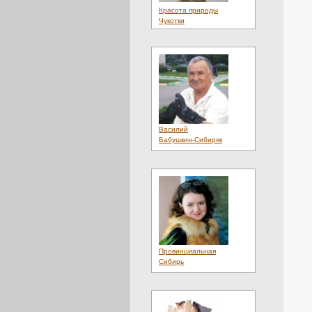
Красота природы
Чукотки
Василий
Бабушкин-Сибиряк
Провинциальная
Сибирь