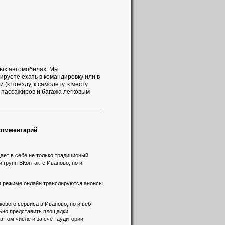
ных автомобилях. Мы
руете ехать в командировку или в
(к поезду, к самолету, к месту
 пассажиров и багажа легковым
 комментарий
ает в себе не только традиционый
и групп ВКонтакте Иваново, но и
 в режиме онлайн транслируются анонсы
вого сервиса в Иваново, но и веб-
льно представить площадки,
 том числе и за счёт аудитории,