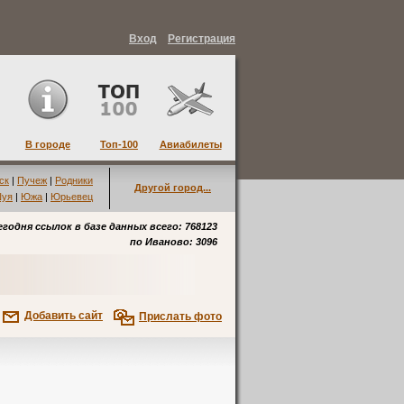
Вход
Регистрация
В городе
Топ-100
Авиабилеты
ск
|
Пучеж
|
Родники
Другой город...
уя
|
Южа
|
Юрьевец
егодня ссылок в базе данных всего: 768123
по
Иваново
: 3096
Добавить сайт
Прислать фото