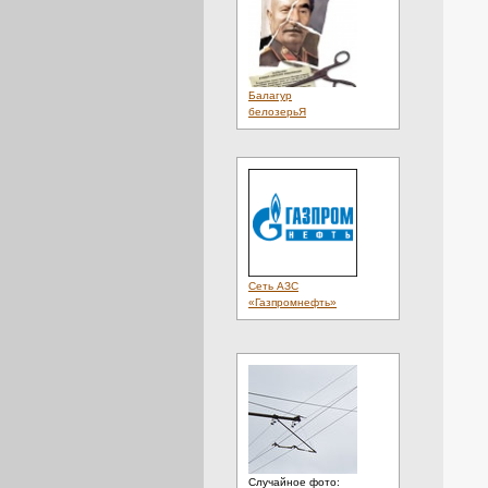
Балагур
белозерьЯ
Сеть АЗС
«Газпромнефть»
Случайное фото: