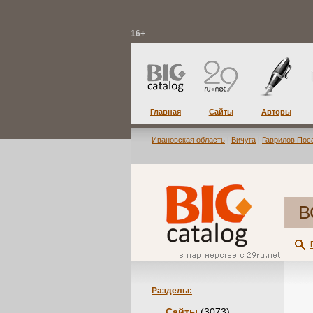
16+
Главная
Сайты
Авторы
Ивановская область
|
Вичуга
|
Гаврилов Пос
В
Разделы:
Сайты
(3073)