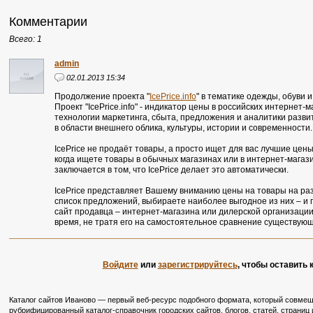
Комментарии
Всего: 1
admin
02.01.2013 15:34
Продолжение проекта "
IcePrice.info
" в тематике одежды, обуви и
Проект "IcePrice.info" - индикатор цены в российских интернет
технологии маркетинга, сбыта, предложения и аналитики разв
в области внешнего облика, культуры, истории и современности.
IcePrice не продаёт товары, а просто ищет для вас лучшие цены 
когда ищете товары в обычных магазинах или в интернет-магаз
заключается в том, что IcePrice делает это автоматически.
IcePrice представляет Вашему вниманию цены на товары на ра
список предложений, выбираете наиболее выгодное из них – и
сайт продавца – интернет-магазина или дилерской организации
время, не тратя его на самостоятельное сравнение существую
Войдите
или
зарегистрируйтесь
, чтобы оставить
Каталог сайтов Иваново — первый веб-ресурс подобного формата, который совмещ
рубрифицированный каталог-справочник городских сайтов, блогов, статей, страниц 