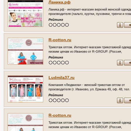
Ланика.рф
Ланика.рф - интернет-магазин верхней женской одежд
производителя (пальто, куртки, пуховики, тренчи и пл
Ивановская область, г. Иваново, ул. Свободная, д.2, Те
Рейтинг
(4932)30-09-09, «Ланика»
R-cotton.ru
Трикотаж оптом. Интернет-магазин трикотажной одежд
низким ценам из Иваново от R-GROUP. (Россия,
Ивановская область, Иваново)
Рейтинг
Ludmila37.ru
Компания «Людмила» - женский трикотаж оптом от
производителя (г. Иваново, ул. Ермака 49, оф. 48, тел.
(4932) 57-69-06)
Рейтинг
R-cotton.ru
Трикотаж оптом. Интернет-магазин трикотажной одежд
низким ценам из Иваново от R-GROUP. (Россия,