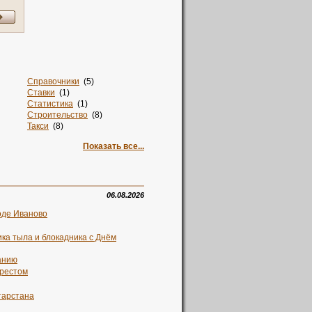
Справочники
(5)
Ставки
(1)
Статистика
(1)
Строительство
(8)
Такси
(8)
Талисман
(2)
Показать все...
Тв
(1)
Творчество
(1)
Текстиль
(12)
Телевидение
(1)
Телефоны
(2)
06.08.2026
Техника
(4)
оде Иваново
Ткани
(2)
Товары
(8)
ка тыла и блокадника с Днём
Топ 100
(1)
Топливо
(1)
анию
Торговля
(6)
)
Торрент
(1)
арестом
Транспорт
(9)
Транспорт. Свадьба
(1)
тарстана
)
Трансфер
(5)