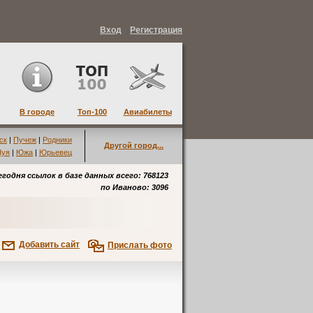
Вход
Регистрация
В городе
Топ-100
Авиабилеты
ск
|
Пучеж
|
Родники
Другой город...
уя
|
Южа
|
Юрьевец
егодня ссылок в базе данных всего: 768123
по
Иваново
: 3096
Добавить сайт
Прислать фото