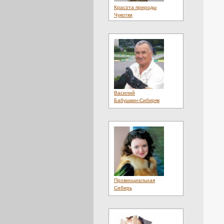
Красота природы
Чукотки
Василий
Бабушкин-Сибиряк
Провинциальная
Сибирь