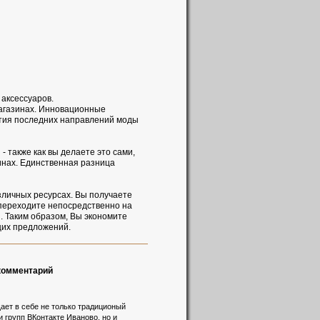
 аксессуаров.
-магазинах. Инновационные
ития последних направлений моды
- также как вы делаете это сами,
инах. Единственная разница
зличных ресурсах. Вы получаете
 переходите непосредственно на
. Таким образом, Вы экономите
щих предложений.
 комментарий
ает в себе не только традиционый
и групп ВКонтакте Иваново, но и