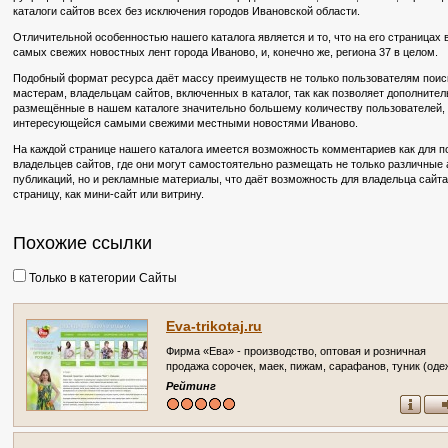
каталоги сайтов всех без исключения городов Ивановской области.
Отличительной особенностью нашего каталога является и то, что на его страницах
самых свежих новостных лент города Иваново, и, конечно же, региона 37 в целом.
Подобный формат ресурса даёт массу преимуществ не только пользователям поиско
мастерам, владельцам сайтов, включенных в каталог, так как позволяет дополните
размещённые в нашем каталоге значительно большему количеству пользователей, в
интересующейся самыми свежими местными новостями Иваново.
На каждой странице нашего каталога имеется возможность комментариев как для по
владельцев сайтов, где они могут самостоятельно размещать не только различные
публикаций, но и рекламные материалы, что даёт возможность для владельца сайт
страницу, как мини-сайт или витрину.
Похожие ссылки
Только в категории Сайты
Eva-trikotaj.ru
Фирма «Ева» - производство, оптовая и розничная
продажа сорочек, маек, пижам, сарафанов, туник (од
из батиста, ситца и трикотажа для женщин и детей) г.
Рейтинг
Иваново, 15 Проезд, 4, тел.: 8-961-249-4408 Доставка
транспортными компаниями. Работаем со всеми
регионами.