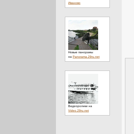
Иваново
Новые панорамы
на
Panorama.29ru.net
Видеоролики на
Video.29ru.net