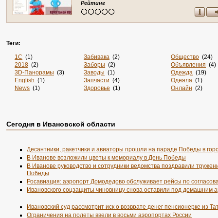
Ивановская область, Иваново)
Рейтинг
Теги:
1С
(1)
Забивака
(2)
Общество
(24)
2018
(2)
Заборы
(2)
Объявления
(4)
3D-Панорамы
(3)
Заводы
(1)
Одежда
(19)
English
(1)
Запчасти
(4)
Одеяла
(1)
News
(1)
Здоровье
(1)
Онлайн
(2)
Online
(4)
Злопок
(1)
Опт
(1)
Rss
(5)
Знакомства
(4)
Отдых
(4)
Sportsweek.org
(1)
Игры
(1)
Охота
(2)
Zabivaka
(1)
Интернет
(2880)
Охрана
(2)
Сегодня в Ивановской области
Авиа
(3)
Интернет-Магазин
(1)
Питомники
(2)
Авиабилеты
(1)
Интернет-Магазины
(33)
По Заявке
(9)
Авто
(7)
Интерьер
(2)
Поиск
(1)
Десантники, ракетчики и авиаторы прошли на параде Победы в гор
Автобус
(1)
Информация
(50)
Пол
(1)
В Иванове возложили цветы к мемориалу в День Победы
Автосервис
(3)
История
(2)
Порталы
(12)
Агентства
В Иванове руководство и сотрудники ведомства поздравили тружени
(1)
Карта
(1)
Посуточно
(1)
Победы
Аксессуары
(3)
Карты
(1)
Потолки
(1)
Акции
Росавиация: аэропорт Домодедово обслуживает рейсы по согласов
(2)
Каталог
(2855)
Пошив
(1)
Анкеты
(1)
Каталоги
(3)
Предприятия
(1
Ивановского соцзащиты чиновницу снова оставили под домашним 
Аренда
(4)
Кафе
(2)
Президент
(1)
Аэрография
(1)
Квартиры
(2)
Пресса
(1)
Ивановский суд рассмотрит иск о возврате денег пенсионерке из Та
Банки
(1)
Ковка
(1)
Продвижение
(2
Ограничения на полеты ввели в восьми аэропортах России