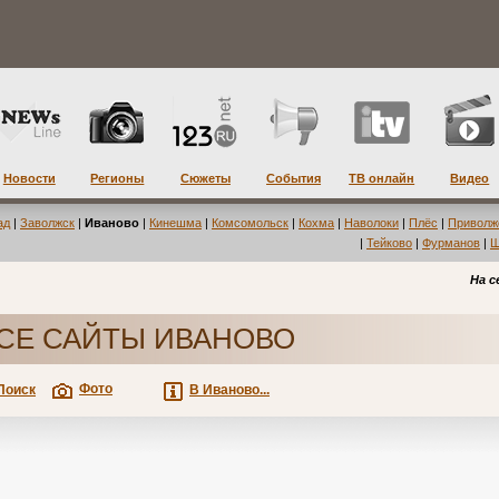
Новости
Регионы
Сюжеты
События
ТВ онлайн
Видео
ад
|
Заволжск
|
Иваново
|
Кинешма
|
Комсомольск
|
Кохма
|
Наволоки
|
Плёс
|
Приволж
|
Тейково
|
Фурманов
|
Ш
На с
СЕ САЙТЫ ИВАНОВО
Фото
Поиск
В Иваново...