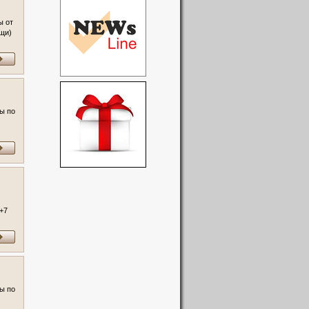
ы от
ащи)
л.:
ы по
 +7
ы по