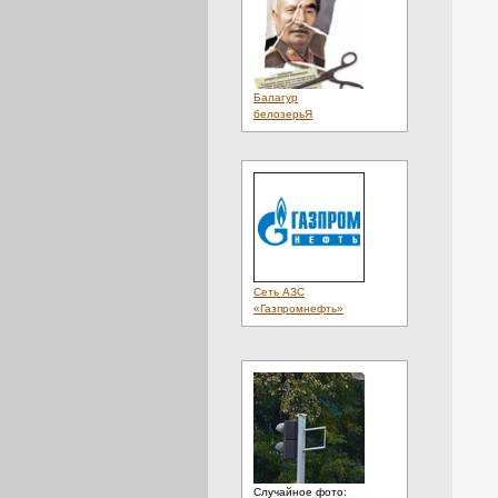
Балагур
белозерьЯ
Сеть АЗС
«Газпромнефть»
Случайное фото: