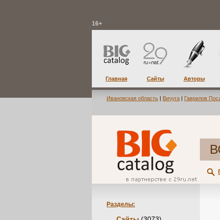
16+
Главная
Сайты
Авторы
Ивановская область
|
Вичуга
|
Гаврилов Пос
В
Разделы:
Сайты
(3073)