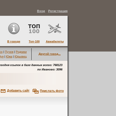
Вход
Регистрация
В городе
Топ-100
Авиабилеты
ск
|
Пучеж
|
Родники
Другой город...
уя
|
Южа
|
Юрьевец
егодня ссылок в базе данных всего: 768123
по
Иваново
: 3096
Добавить сайт
Прислать фото