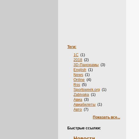
Теги:
1С
(1)
2018
(2)
3D-Панорамы
(3)
English
(1)
News
(1)
Online
(4)
Rss
(5)
Sportsweek.org
(1)
Zabivaka
(1)
Авиа
(3)
Авиабилеты
(1)
Авто
(7)
Автобус
(1)
Показать все...
Автосервис
(3)
Агентства
(1)
Быстрые ссылки:
Аксессуары
(3)
Акции
(2)
Новости