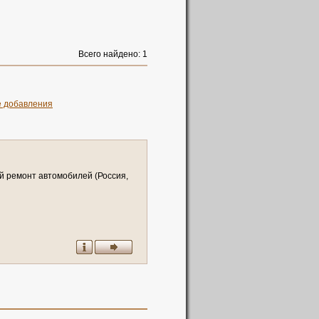
Всего найдено: 1
е добавления
й
р
е
м
о
н
т
а
в
т
о
м
о
б
и
л
е
й
(
Р
о
с
с
и
я
,