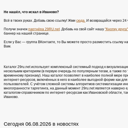
Не нашёл, что искал в Иваново?
Всё в твоих руках. Добавь свою ссылку! Жми
сюда.
И возвращайся через 24 
Получи значок
партнёра 29RU.net
. Добавь на свой сайт нашу
"Кнопку друга"
баннер на нашей странице.
Если у Вас — группа ВКонтакте, то Вы можете просто разместить ссылку н
Вам.
Каталог 29ru.net использует комплексный системный подход к визуализаци
нескольким критериям (в первую очередь по популярным тегам, а также по
временному признаку). Наш каталог позволяет в наиболее полной мере п
интернет-ресурсов, включённых в него в наиболее выгодной форме как для 
пользователей. С учётом сложной системы алгоритмов систематизации ин
многогранности таргетинга, на данный момент 29ru.net является наверно
каталогом-справочником по интернет-ресурсам как Ивановской области, та
Иваново.
Сегодня 06.08.2026 в новостях