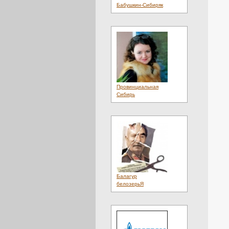
Культура
(4)
Бабушкин-Сибиряк
Литература
(1)
Лотереи
(1)
Люди
(20)
Магазины
(2)
Материалы
(1)
Мебель
(3)
Медиа
(2)
Металл
(6)
Мнения
(4)
Мобильный
(1)
Провинциальная
Мода
(12)
Сибирь
Наука
(1)
Недвижимость
(3)
Неделя
(1)
Нефть
(1)
Новости
(33)
Новые Сайты
(2855)
Обои
(1)
Оборудование
(2)
Образование
(8)
Обувь
(3)
Балагур
Общение
(4)
белозерьЯ
Общество
(24)
Объявления
(4)
Одежда
(19)
Одеяла
(1)
Онлайн
(2)