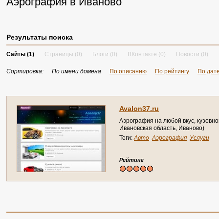
Аэрография в Иваново
Результаты поиска
Сайты (1)
Страницы (0)
Блоги (0)
ВКонтакте (0)
Новости (0)
Сортировка:
По имени домена
По описанию
По рейтингу
По дат
A
v
a
l
o
n
3
7
.
r
u
А
э
р
о
г
р
а
ф
и
я
н
а
л
ю
б
о
й
в
к
у
с
,
к
у
з
о
в
н
о
И
в
а
н
о
в
с
к
а
я
о
б
л
а
с
т
ь
,
И
в
а
н
о
в
о
)
Теги:
Авто
Аэрография
Услуги
Рейтинг