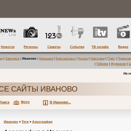
Новости
Регионы
Сюжеты
События
ТВ онлайн
Видео
ад
|
Заволжск
|
Иваново
|
Кинешма
|
Комсомольск
|
Кохма
|
Наволоки
|
Плёс
|
Приволж
|
Тейково
|
Фурманов
|
Ш
На с
СЕ САЙТЫ ИВАНОВО
Фото
Поиск
В Иваново...
Иваново
»
Теги
»
Аэрография