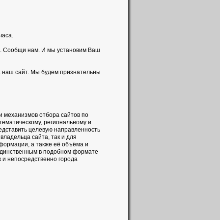
часа.
. Сообщи нам. И мы установим Ваш
а наш сайт. Мы будем признательны
и механизмов отбора сайтов по
 тематическому, региональному и
редставить целевую направленность
владельца сайта, так и для
формации, а также её объёма и
 единственным в подобном формате
к и непосредственно города