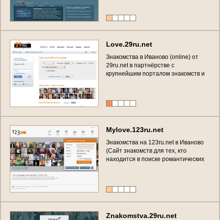
L
o
v
e
.
2
9
r
u
.
n
e
t
З
н
а
к
о
м
с
т
в
а
в
И
в
а
н
о
в
о
(
o
n
l
i
n
e
)
о
т
2
9
r
u
.
n
e
t
в
п
а
р
т
н
ё
р
с
т
в
е
с
к
р
у
п
н
е
й
ш
и
м
п
о
р
т
а
л
о
м
з
н
а
к
о
м
с
т
в
и
о
б
щ
е
н
и
я
M
a
m
b
a
(
Б
Е
С
П
Л
А
Т
Н
О
)
M
y
l
o
v
e
.
1
2
3
r
u
.
n
e
t
З
н
а
к
о
м
с
т
в
а
н
а
1
2
3
r
u
.
n
e
t
в
И
в
а
н
о
в
о
(
С
а
й
т
з
н
а
к
о
м
с
т
в
д
л
я
т
е
х
,
к
т
о
н
а
х
о
д
и
т
с
я
в
п
о
и
с
к
е
р
о
м
а
н
т
и
ч
е
с
к
и
х
о
т
н
о
ш
е
н
и
й
,
д
р
у
ж
е
с
к
о
й
п
р
и
в
я
з
а
н
н
о
с
т
и
и
л
и
п
р
о
с
т
о
н
и
к
ч
е
м
у
н
е
о
б
я
з
ы
в
а
ю
щ
е
й
б
о
л
т
о
в
н
и
.
З
а
р
е
г
и
с
т
р
и
р
у
й
т
е
с
ь
и
у
ж
е
ч
е
р
е
з
н
е
с
к
о
л
ь
к
о
м
и
н
у
т
н
а
в
а
с
о
б
р
а
т
я
т
в
н
и
м
а
н
и
е
!
)
Z
n
a
k
o
m
s
t
v
a
.
2
9
r
u
.
n
e
t