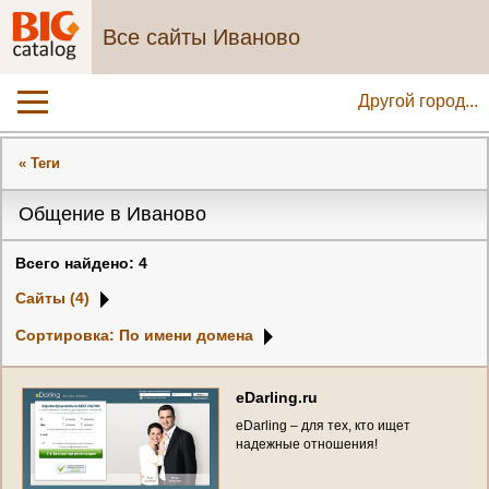
Все сайты Иваново
Другой город...
« Теги
Общение в Иваново
Всего найдено: 4
Сайты (4)
Сортировка: По имени домена
e
D
a
r
l
i
n
g
.
r
u
e
D
a
r
l
i
n
g
–
д
л
я
т
е
х
,
к
т
о
и
щ
е
т
н
а
д
е
ж
н
ы
е
о
т
н
о
ш
е
н
и
я
!