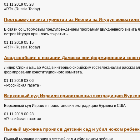
01.11.2019 05:28
«RT» (Russia Today)
Программу визита туристов из Японии на Итуруп сократили
В связи со штормовым предупреждением программу двухдневного визита яп
остров Итуруп пришлось сократить.
01.11.2019 05:15
«RT» (Russia Today)
Асад сообщил о позиции Дамаска при формировании конст
Лидер Сирии Башар Асад в интервью сирийским гостелеканалам рассказал
формировании конституционного комитета.
01.11.2019 03:06
«Российская газета»
Верховный суд Израиля приостановил экстрадицию Бурко
Верховный суд Израиля приостановил экстрадицию Буркова в США
01.11.2019 00:28
«Российская газета»
Пьяный мужчина проник в детский сад и убил ножом ребенк
Пьяный мужчина проник в детский сад и убил ножом ребенка