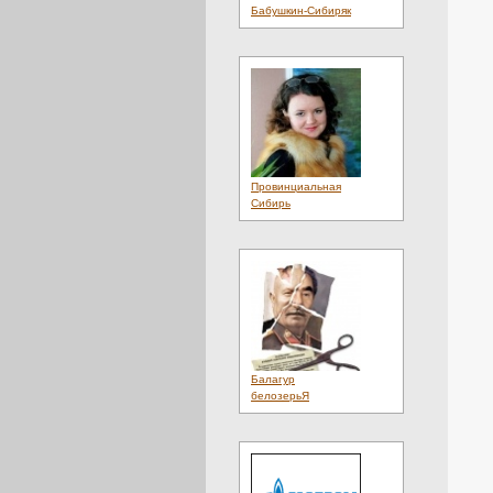
Культура
(4)
Бабушкин-Сибиряк
Литература
(1)
Лотереи
(1)
Люди
(20)
Магазины
(2)
Материалы
(1)
Мебель
(3)
Медиа
(2)
Металл
(6)
Мнения
(4)
Мобильный
(1)
Провинциальная
Мода
(12)
Сибирь
Наука
(1)
Недвижимость
(3)
Неделя
(1)
Нефть
(1)
Новости
(33)
Новые Сайты
(2855)
Обои
(1)
Оборудование
(2)
Образование
(8)
Обувь
(3)
Балагур
Общение
(4)
белозерьЯ
Общество
(24)
Объявления
(4)
Одежда
(19)
Одеяла
(1)
Онлайн
(2)