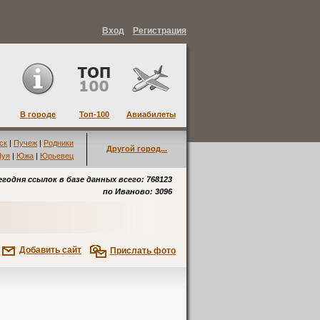
Вход
Регистрация
В городе
Топ-100
Авиабилеты
ск
|
Пучеж
|
Родники
Другой город...
уя
|
Южа
|
Юрьевец
егодня ссылок в базе данных всего: 768123
по
Иваново
: 3096
Добавить сайт
Прислать фото