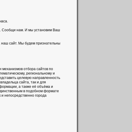
часа.
. Сообщи нам. И мы установим Ваш
а наш сайт. Мы будем признательны
и механизмов отбора сайтов по
 тематическому, региональному и
редставить целевую направленность
владельца сайта, так и для
формации, а также её объёма и
 единственным в подобном формате
к и непосредственно города