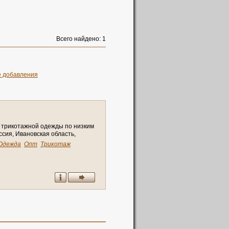
Всего найдено: 1
е добавления
т
р
и
к
о
т
а
ж
н
о
й
о
д
е
ж
д
ы
п
о
н
и
з
к
и
м
с
с
и
я
,
И
в
а
н
о
в
с
к
а
я
о
б
л
а
с
т
ь
,
Одежда
Опт
Трикотаж