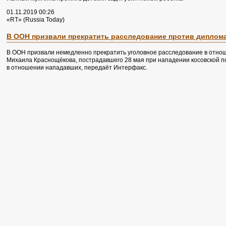
01.11.2019 00:26
«RT» (Russia Today)
В ООН призвали прекратить расследование против диплом
В ООН призвали немедленно прекратить уголовное расследование в отно
Михаила Краснощёкова, пострадавшего 28 мая при нападении косовской п
в отношении нападавших, передаёт Интерфакс.