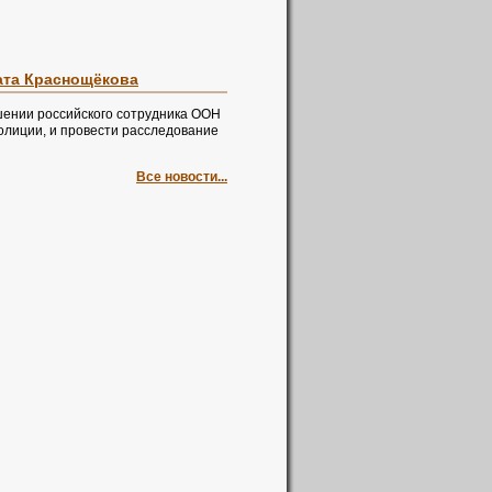
ата Краснощёкова
шении российского сотрудника ООН
олиции, и провести расследование
Все новости...