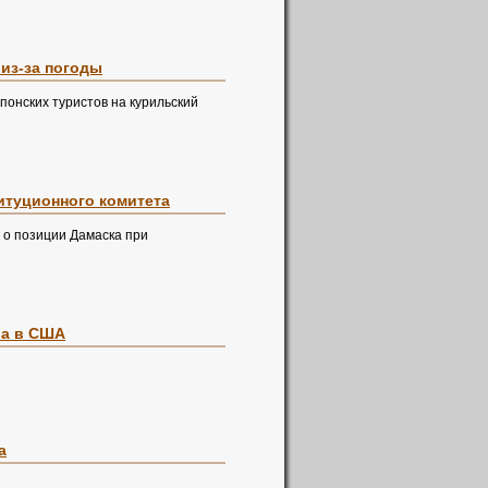
 из-за погоды
онских туристов на курильский
итуционного комитета
 о позиции Дамаска при
ва в США
а