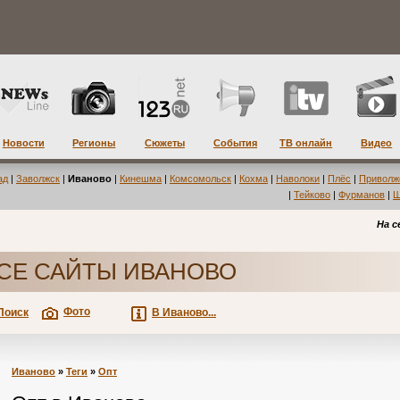
Новости
Регионы
Сюжеты
События
ТВ онлайн
Видео
ад
|
Заволжск
|
Иваново
|
Кинешма
|
Комсомольск
|
Кохма
|
Наволоки
|
Плёс
|
Приволж
|
Тейково
|
Фурманов
|
Ш
На с
СЕ САЙТЫ ИВАНОВО
Фото
Поиск
В Иваново...
Иваново
»
Теги
»
Опт