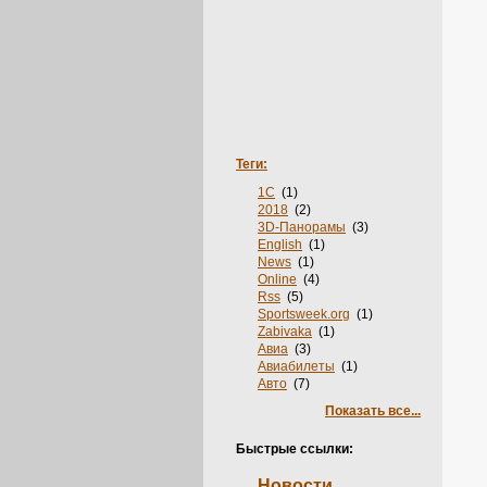
Теги:
1С
(1)
2018
(2)
3D-Панорамы
(3)
English
(1)
News
(1)
Online
(4)
Rss
(5)
Sportsweek.org
(1)
Zabivaka
(1)
Авиа
(3)
Авиабилеты
(1)
Авто
(7)
Автобус
(1)
Показать все...
Автосервис
(3)
Агентства
(1)
Быстрые ссылки:
Аксессуары
(3)
Акции
(2)
Новости