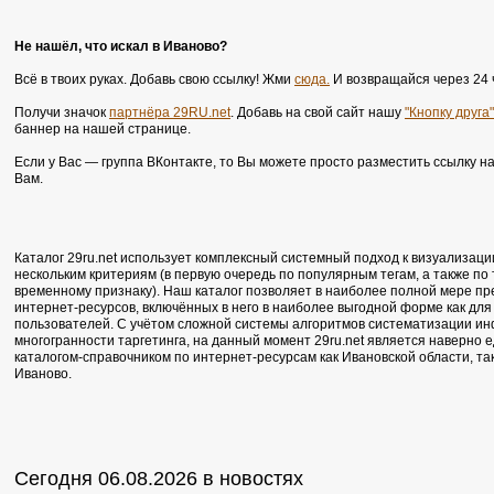
Не нашёл, что искал в Иваново?
Всё в твоих руках. Добавь свою ссылку! Жми
сюда.
И возвращайся через 24 
Получи значок
партнёра 29RU.net
. Добавь на свой сайт нашу
"Кнопку друга"
баннер на нашей странице.
Если у Вас — группа ВКонтакте, то Вы можете просто разместить ссылку н
Вам.
Каталог 29ru.net использует комплексный системный подход к визуализаци
нескольким критериям (в первую очередь по популярным тегам, а также по
временному признаку). Наш каталог позволяет в наиболее полной мере п
интернет-ресурсов, включённых в него в наиболее выгодной форме как для 
пользователей. С учётом сложной системы алгоритмов систематизации ин
многогранности таргетинга, на данный момент 29ru.net является наверно
каталогом-справочником по интернет-ресурсам как Ивановской области, та
Иваново.
Сегодня 06.08.2026 в новостях