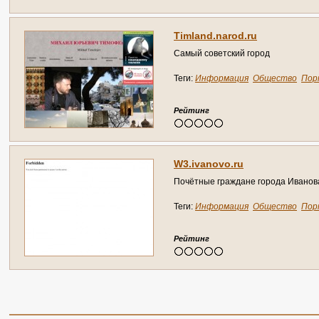
T
i
m
l
a
n
d
.
n
a
r
o
d
.
r
u
С
а
м
ы
й
с
о
в
е
т
с
к
и
й
г
о
р
о
д
Теги:
Информация
Общество
Пор
Рейтинг
W
3
.
i
v
a
n
o
v
o
.
r
u
П
о
ч
ё
т
н
ы
е
г
р
а
ж
д
а
н
е
г
о
р
о
д
а
И
в
а
н
о
в
Теги:
Информация
Общество
Пор
Рейтинг