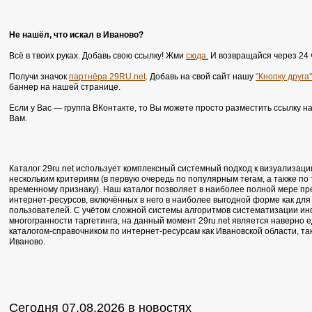
Не нашёл, что искал в Иваново?
Всё в твоих руках. Добавь свою ссылку! Жми
сюда.
И возвращайся через 24 
Получи значок
партнёра 29RU.net
. Добавь на свой сайт нашу
"Кнопку друга"
баннер на нашей странице.
Если у Вас — группа ВКонтакте, то Вы можете просто разместить ссылку н
Вам.
Каталог 29ru.net использует комплексный системный подход к визуализаци
нескольким критериям (в первую очередь по популярным тегам, а также по
временному признаку). Наш каталог позволяет в наиболее полной мере п
интернет-ресурсов, включённых в него в наиболее выгодной форме как для 
пользователей. С учётом сложной системы алгоритмов систематизации ин
многогранности таргетинга, на данный момент 29ru.net является наверно
каталогом-справочником по интернет-ресурсам как Ивановской области, та
Иваново.
Сегодня 07.08.2026 в новостях