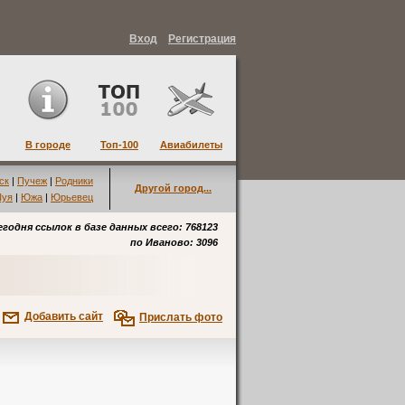
Вход
Регистрация
В городе
Топ-100
Авиабилеты
ск
|
Пучеж
|
Родники
Другой город...
уя
|
Южа
|
Юрьевец
егодня ссылок в базе данных всего: 768123
по
Иваново
: 3096
Добавить сайт
Прислать фото