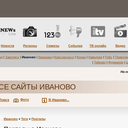
Новости
Регионы
Сюжеты
События
ТВ онлайн
Видео
ад
|
Заволжск
|
Иваново
|
Кинешма
|
Комсомольск
|
Кохма
|
Наволоки
|
Плёс
|
Приволж
|
Тейково
|
Фурманов
|
Ш
На с
СЕ САЙТЫ ИВАНОВО
Фото
Поиск
В Иваново...
Иваново
»
Теги
»
Порталы