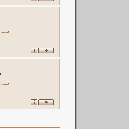
талы
а
талы