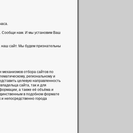
часа.
. Сообщи нам. И мы установим Ваш
а наш сайт. Мы будем признательны
и механизмов отбора сайтов по
 тематическому, региональному и
редставить целевую направленность
владельца сайта, так и для
формации, а также её объёма и
 единственным в подобном формате
к и непосредственно города