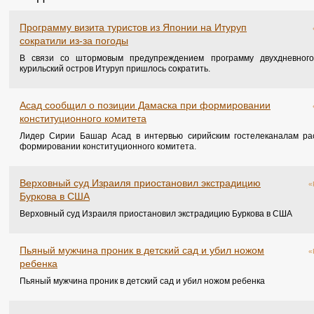
Программу визита туристов из Японии на Итуруп
сократили из-за погоды
В связи со штормовым предупреждением программу двухдневного
курильский остров Итуруп пришлось сократить.
Асад сообщил о позиции Дамаска при формировании
конституционного комитета
Лидер Сирии Башар Асад в интервью сирийским гостелеканалам ра
формировании конституционного комитета.
Верховный суд Израиля приостановил экстрадицию
«
Буркова в США
Верховный суд Израиля приостановил экстрадицию Буркова в США
Пьяный мужчина проник в детский сад и убил ножом
«
ребенка
Пьяный мужчина проник в детский сад и убил ножом ребенка