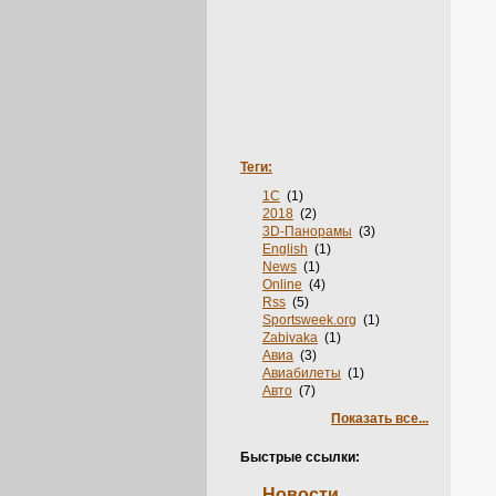
Теги:
1С
(1)
2018
(2)
3D-Панорамы
(3)
English
(1)
News
(1)
Online
(4)
Rss
(5)
Sportsweek.org
(1)
Zabivaka
(1)
Авиа
(3)
Авиабилеты
(1)
Авто
(7)
Автобус
(1)
Показать все...
Автосервис
(3)
Агентства
(1)
Быстрые ссылки:
Аксессуары
(3)
Акции
(2)
Новости