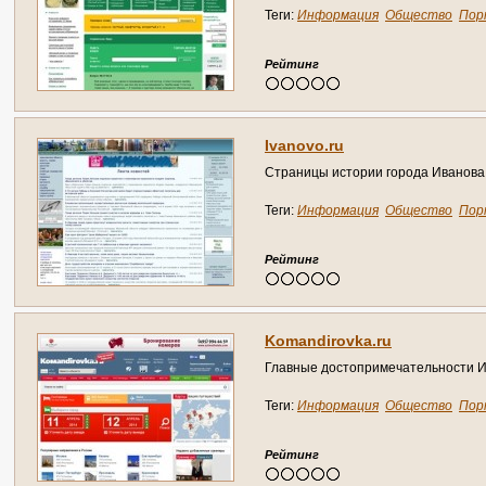
Теги:
Информация
Общество
Пор
Рейтинг
I
v
a
n
o
v
o
.
r
u
С
т
р
а
н
и
ц
ы
и
с
т
о
р
и
и
г
о
р
о
д
а
И
в
а
н
о
в
а
Теги:
Информация
Общество
Пор
Рейтинг
K
o
m
a
n
d
i
r
o
v
k
a
.
r
u
Г
л
а
в
н
ы
е
д
о
с
т
о
п
р
и
м
е
ч
а
т
е
л
ь
н
о
с
т
и
Теги:
Информация
Общество
Пор
Рейтинг