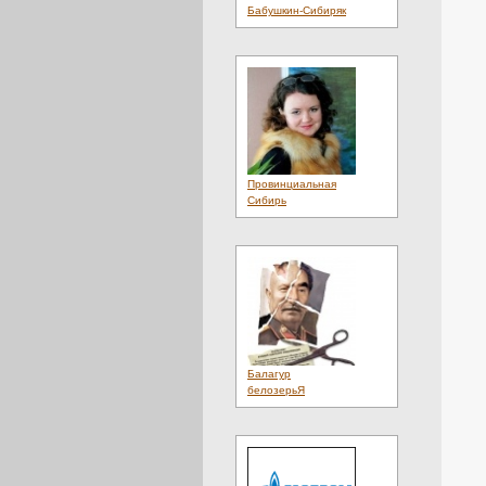
Культура
(4)
Бабушкин-Сибиряк
Литература
(1)
Лотереи
(1)
Люди
(20)
Магазины
(2)
Материалы
(1)
Мебель
(3)
Медиа
(2)
Металл
(6)
Мнения
(4)
Мобильный
(1)
Провинциальная
Мода
(12)
Сибирь
Наука
(1)
Недвижимость
(3)
Неделя
(1)
Нефть
(1)
Новости
(33)
Новые Сайты
(2855)
Обои
(1)
Оборудование
(2)
Образование
(8)
Обувь
(3)
Балагур
Общение
(4)
белозерьЯ
Общество
(24)
Объявления
(4)
Одежда
(19)
Одеяла
(1)
Онлайн
(2)