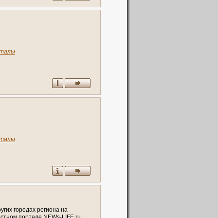
талы
талы
р
у
г
и
х
г
о
р
о
д
а
х
р
е
г
и
о
н
а
н
а
о
с
т
н
о
м
п
о
р
т
а
л
е
N
E
W
s
-
L
I
F
E
.
r
u