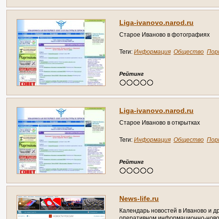
L
i
g
a
-
i
v
a
n
o
v
o
.
n
a
r
o
d
.
r
u
С
т
а
р
о
е
И
в
а
н
о
в
о
в
ф
о
т
о
г
р
а
ф
и
я
х
Теги:
Информация
Общество
Пор
Рейтинг
L
i
g
a
-
i
v
a
n
o
v
o
.
n
a
r
o
d
.
r
u
С
т
а
р
о
е
И
в
а
н
о
в
о
в
о
т
к
р
ы
т
к
а
х
Теги:
Информация
Общество
Пор
Рейтинг
N
e
w
s
-
l
i
f
e
.
r
u
К
а
л
е
н
д
а
р
ь
н
о
в
о
с
т
е
й
в
И
в
а
н
о
в
о
и
д
о
п
е
р
а
т
и
в
н
о
м
и
н
ф
о
р
м
а
ц
и
о
н
н
о
-
н
о
в