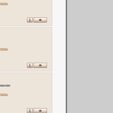
талы
талы
И
в
а
н
о
в
о
талы