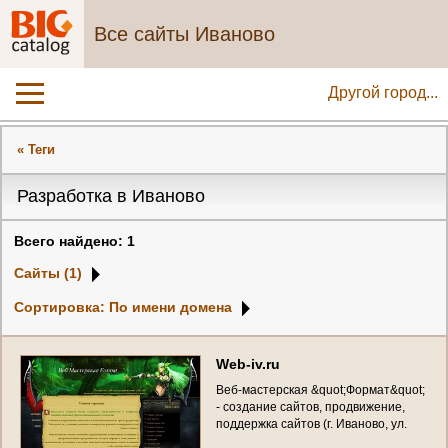
Все сайты Иваново
Другой город...
« Теги
Разработка в Иваново
Всего найдено: 1
Сайты (1)
Сортировка: По имени домена
W
e
b
-
i
v
.
r
u
В
е
б
-
м
а
с
т
е
р
с
к
а
я
&
q
u
o
t
;
Ф
о
р
м
а
т
&
q
u
o
t
;
-
с
о
з
д
а
н
и
е
с
а
й
т
о
в
,
п
р
о
д
в
и
ж
е
н
и
е
,
п
о
д
д
е
р
ж
к
а
с
а
й
т
о
в
(
г
.
И
в
а
н
о
в
о
,
у
л
.
Н
а
г
о
в
и
ц
ы
н
о
й
-
И
к
р
я
н
и
с
т
о
в
о
й
,
д
.
6
,