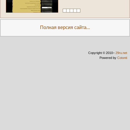
о
ф
и
с
5
0
1
,
t
e
l
:
+
7
9
0
2
2
4
1
1
3
8
7
)
Полная версия сайта...
Copyright © 2010–
29ru.net
Powered by
Cotonti