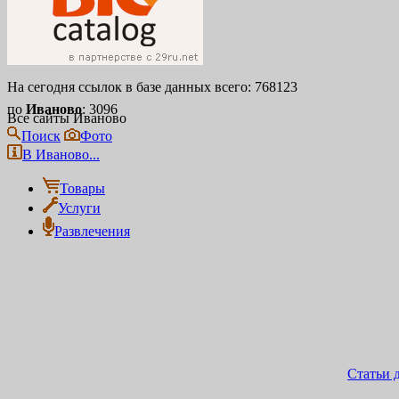
На сегодня ссылок в базе данных всего: 768123
по
Иваново
: 3096
Все сайты Иваново
Поиск
Фото
В Иваново...
Товары
Услуги
Развлечения
Статьи 