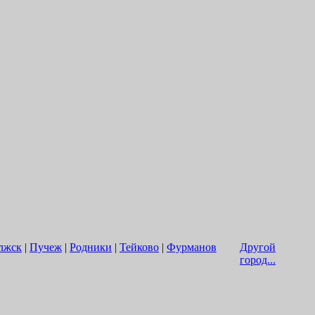
лжск
|
Пучеж
|
Родники
|
Тейково
|
Фурманов
Другой
город...