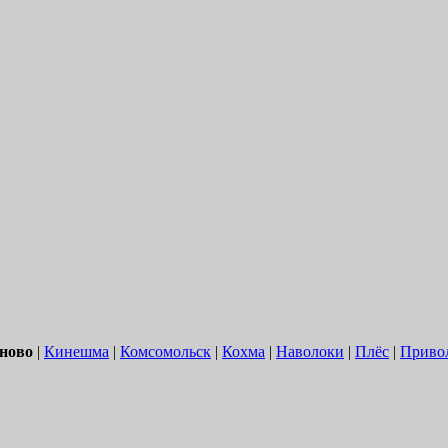
ново
|
Кинешма
|
Комсомольск
|
Кохма
|
Наволоки
|
Плёс
|
Приво