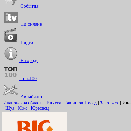
События
ТВ онлайн
Видео
В городе
Топ-100
Авиабилеты
Ивановская область
|
Вичуга
|
Гаврилов Посад
|
Заволжск
|
Ива
|
Шуя
|
Южа
|
Юрьевец