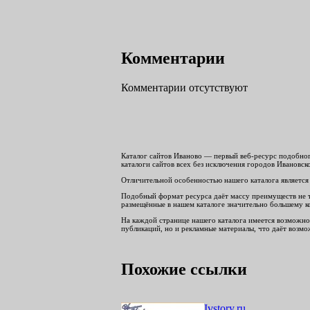
Комментарии
Комментарии отсутствуют
Каталог сайтов Иваново — первый веб-ресурс подобног
каталоги сайтов всех без исключения городов Ивановск
Отличительной особенностью нашего каталога является 
Подобный формат ресурса даёт массу преимуществ не то
размещённые в нашем каталоге значительно большему к
На каждой странице нашего каталога имеется возможнос
публикаций, но и рекламные материалы, что даёт возмож
Похожие ссылки
Ivstory.ru