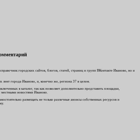
комментарий
равочник городских сайтов, блогов, статей, страниц и групп ВКонтакте Иваново, но и
 лент города Иваново, и, конечно же, региона 37 в целом.
включенных в каталог, так как позволяет дополнительно представить площадки,
ми местными новостями Иваново.
 самостоятельно размещать не только различные анонсы собственных ресурсов и
ну.