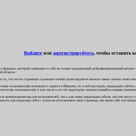
Войдите
или
зарегистрируйтесь
, чтобы оставить 
о формата, который совмещает в себе не только традиционый рубрифицированный каталог-сп
ой области.
и то, что на его страницах в режиме онлайн транслируются анонсы самых свежих новостных
лько пользователям поискового сервиса в Иваново, но и веб-мастерам, владельцам сайтов, 
оличеству пользователей, в том числе и за счёт аудитории, интересующейся самыми свежи
ть комментариев как для пользователей, так и для самих владельцев сайтов, где они могут
ность для владельца сайта с успехом использовать свою страницу, как мини-сайт или витри