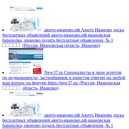
авито-иваново.рф
Авито Иваново доска
бесплатных объявлений авито-иваново.рф ивановская
барахолка, иваново подать бесплатные объявления ,№ 1
(Россия, Ивановская область, Иваново)
New37.ru
Специалисты в лице агентов
по недвижимости, застройщиков и юристов ответят на любой
ваш вопрос на форуме https://new37.ru/ (Россия, Ивановская
область, Иваново)
авито-иваново.рф
Авито Иваново доска
бесплатных объявлений авито-иваново.рф ивановская
барахолка, иваново подать бесплатные объявления ,№ 1