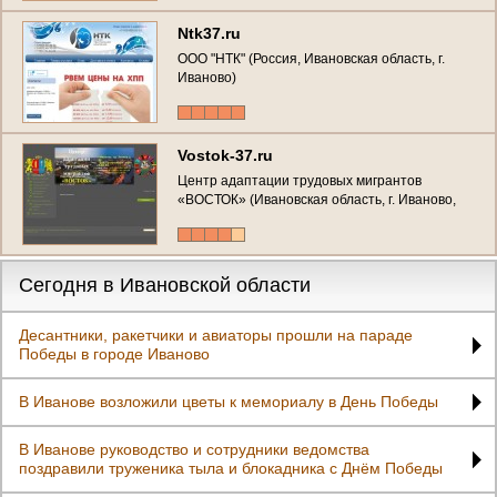
машины. (Россия, Ивановская область,
Иваново)
Ntk37.ru
ООО "НТК" (Россия, Ивановская область, г.
Иваново)
Vostok-37.ru
Центр адаптации трудовых мигрантов
«ВОСТОК» (Ивановская область, г. Иваново,
пр-кт Ленина, д. 92, оф.46, тел. (4932) 30-16-
26)
Сегодня в Ивановской области
Десантники, ракетчики и авиаторы прошли на параде
Победы в городе Иваново
В Иванове возложили цветы к мемориалу в День Победы
В Иванове руководство и сотрудники ведомства
поздравили труженика тыла и блокадника с Днём Победы