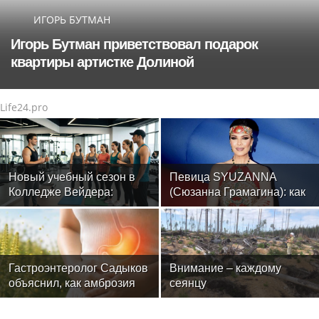
ИГОРЬ БУТМАН
Игорь Бутман приветствовал подарок
квартиры артистке Долиной
Life24.pro
Новый учебный сезон в
Певица SYUZANNA
Колледже Вейдера:
(Сюзанна Грамагина): как
стартовали очные
перестать волноваться и
программы подготовки
начать говорить спокойно
фитнес-тренеров и
специалистов индустрии
здоровья
Гастроэнтеролог Садыков
Внимание – каждому
объяснил, как амброзия
сеянцу
может влиять на ЖКТ