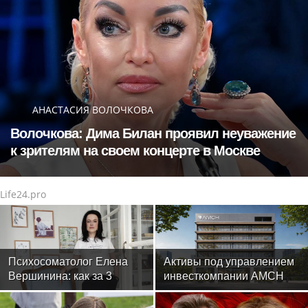
АНАСТАСИЯ ВОЛОЧКОВА
Волочкова: Дима Билан проявил неуважение
к зрителям на своем концерте в Москве
Life24.pro
Психосоматолог Елена
Активы под управлением
Вершинина: как за 3
инвесткомпании AMCH
минуты вернуть себе
превысили $50 млн
равновесие