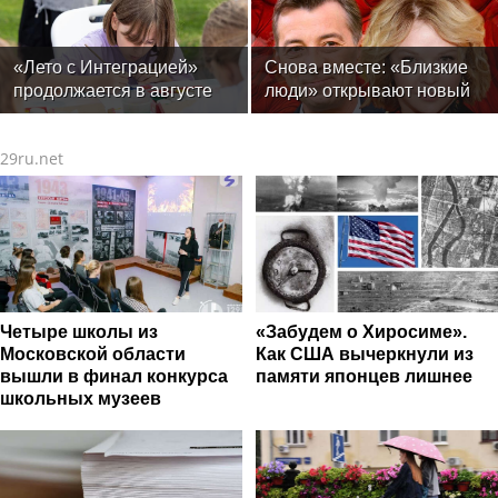
«Лето с Интеграцией»
Снова вместе: «Близкие
продолжается в августе
люди» открывают новый
— заключительный месяц
театральный сезон
программы
29ru.net
Четыре школы из
«Забудем о Хиросиме».
Московской области
Как США вычеркнули из
вышли в финал конкурса
памяти японцев лишнее
школьных музеев