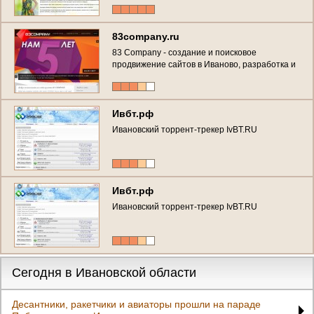
трикотажа для женщин и детей) г. Иваново, 15
Проезд, 4, тел.: 8-961-249-4408 Доставка
транспортными компаниями. Работаем со
83company.ru
всеми регионами.
83 Company - создание и поисковое
продвижение сайтов в Иваново, разработка и
создание виртуальных туров
Ивбт.рф
Ивановский торрент-трекер IvBT.RU
Ивбт.рф
Ивановский торрент-трекер IvBT.RU
Сегодня в Ивановской области
Десантники, ракетчики и авиаторы прошли на параде