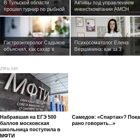
В Тульской области
Активы под управлением
прошел турнир по рыбной
инвесткомпании AMCH
ловле среди команд
превысили $50 млн
железнодорожников
Гастроэнтеролог Садыков
Психосоматолог Елена
объяснил, как сахар в
Вершинина: как за 3
рационе ускоряет
минуты вернуть себе
изнашивание тканей
равновесие
29ru.net
Набравшая на ЕГЭ 500
Самедов: «Спартак»? Пока
баллов московская
рано говорить...»
школьница поступила в
МФТИ