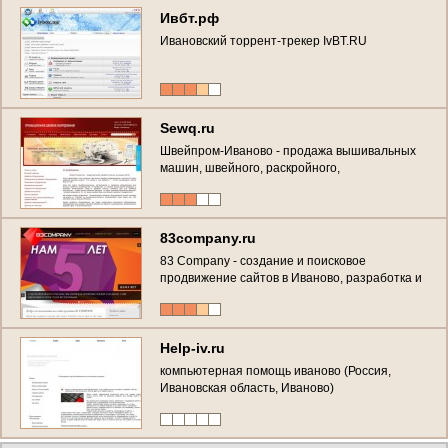
Ивбт.рф
Ивановский торрент-трекер IvBT.RU
Sewq.ru
Швейпром-Иваново - продажа вышивальных
машин, швейного, раскройного,
гладильного,чулочно-носочного
оборудование. Запчасти. Стегальные
машины. (Россия, Ивановская область,
Иваново)
83company.ru
83 Company - создание и поисковое
продвижение сайтов в Иваново, разработка и
создание виртуальных туров
Help-iv.ru
компьютерная помощь иваново (Россия,
Ивановская область, Иваново)