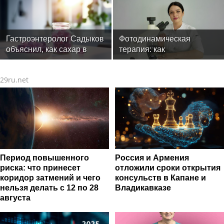
Гастроэнтеролог Садыков
Фотодинамическая
объяснил, как сахар в
терапия: как
рационе ускоряет
современные технологии
изнашивание тканей
меняют подход к лечению
29ru.net
онкологии
Период повышенного
Россия и Армения
риска: что принесет
отложили сроки открытия
коридор затмений и чего
консульств в Капане и
нельзя делать с 12 по 28
Владикавказе
августа