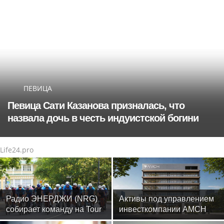
ПЕВИЦА
Певица Сати Казанова призналась, что
назвала дочь в честь индуистской богини
Life24.pro
Радио ЭНЕРДЖИ (NRG)
Активы под управлением
собирает команду на Tour
инвесткомпании AMCH
de Russie в Петербурге
превысили $50 млн