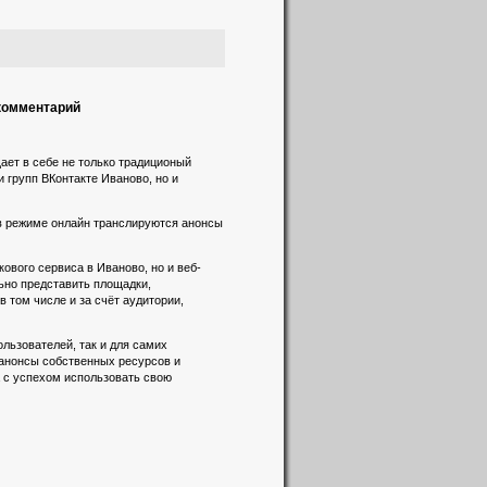
 комментарий
ает в себе не только традиционый
и групп ВКонтакте Иваново, но и
 в режиме онлайн транслируются анонсы
вого сервиса в Иваново, но и веб-
льно представить площадки,
 том числе и за счёт аудитории,
льзователей, так и для самих
 анонсы собственных ресурсов и
а с успехом использовать свою