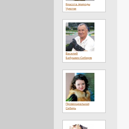
Красота природы
Чукотки
Василий
Бабушкин-Сибиряк
Провинциальная
Сибирь