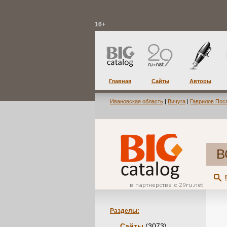
16+
Главная
Сайты
Авторы
Ивановская область
|
Вичуга
|
Гаврилов Пос
В
Разделы:
Сайты
(3073)