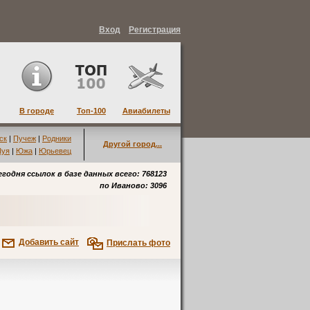
Вход
Регистрация
В городе
Топ-100
Авиабилеты
ск
|
Пучеж
|
Родники
Другой город...
уя
|
Южа
|
Юрьевец
егодня ссылок в базе данных всего: 768123
по
Иваново
: 3096
Добавить сайт
Прислать фото