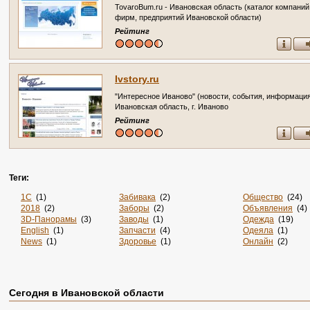
TovaroBum.ru - Ивановская область (каталог компаний
фирм, предприятий Ивановской области)
Рейтинг
Ivstory.ru
"Интересное Иваново" (новости, события, информаци
Ивановская область, г. Иваново
Рейтинг
Теги:
1С
(1)
Забивака
(2)
Общество
(24)
2018
(2)
Заборы
(2)
Объявления
(4)
3D-Панорамы
(3)
Заводы
(1)
Одежда
(19)
English
(1)
Запчасти
(4)
Одеяла
(1)
News
(1)
Здоровье
(1)
Онлайн
(2)
Online
(4)
Злопок
(1)
Опт
(1)
Rss
(5)
Знакомства
(4)
Отдых
(4)
Sportsweek.org
(1)
Игры
(1)
Охота
(2)
Zabivaka
(1)
Интернет
(2880)
Охрана
(2)
Сегодня в Ивановской области
Авиа
(3)
Интернет-Магазин
(1)
Питомники
(2)
Авиабилеты
(1)
Интернет-Магазины
(33)
По Заявке
(9)