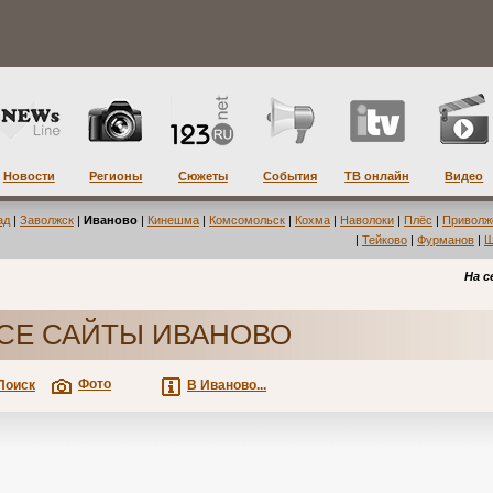
Новости
Регионы
Сюжеты
События
ТВ онлайн
Видео
ад
|
Заволжск
|
Иваново
|
Кинешма
|
Комсомольск
|
Кохма
|
Наволоки
|
Плёс
|
Приволж
|
Тейково
|
Фурманов
|
Ш
На с
СЕ САЙТЫ ИВАНОВО
Фото
Поиск
В Иваново...