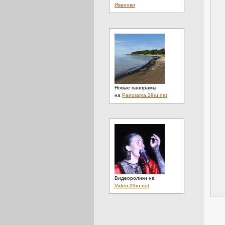
Иваново
Новые панорамы
на
Panorama.29ru.net
Видеоролики на
Video.29ru.net