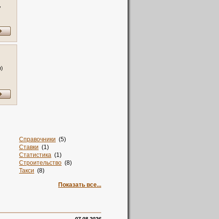
,
я)
Справочники
(5)
Ставки
(1)
Статистика
(1)
Строительство
(8)
Такси
(8)
Талисман
(2)
Показать все...
Тв
(1)
Творчество
(1)
Текстиль
(12)
Телевидение
(1)
Телефоны
(2)