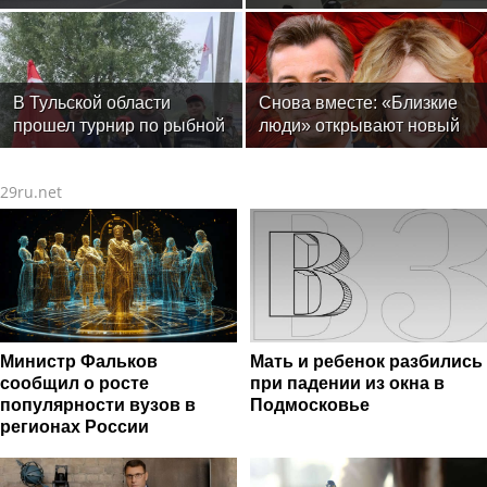
de Russie в Петербурге
современные технологии
меняют подход к лечению
онкологии
В Тульской области
Снова вместе: «Близкие
прошел турнир по рыбной
люди» открывают новый
ловле среди команд
театральный сезон
железнодорожников
29ru.net
Министр Фальков
Мать и ребенок разбились
сообщил о росте
при падении из окна в
популярности вузов в
Подмосковье
регионах России