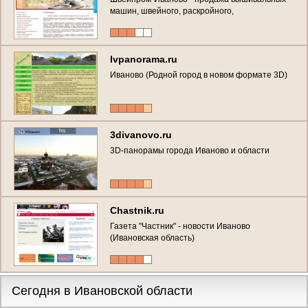
машин, швейного, раскройного,
гладильного,чулочно-носочного
оборудование. Запчасти. Стегальные
машины. (Россия, Ивановская область,
Иваново)
Ivpanorama.ru
Иваново (Родной город в новом формате 3D)
3divanovo.ru
3D-панорамы города Иваново и области
Chastnik.ru
Газета "Частник" - новости Иваново
(Ивановская область)
Сегодня в Ивановской области