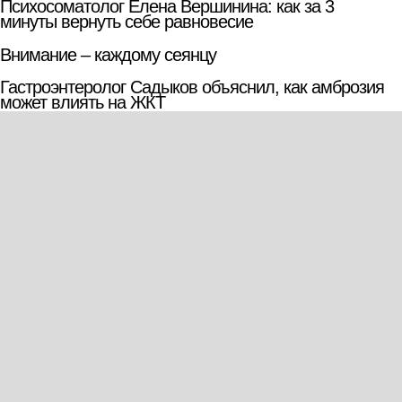
Психосоматолог Елена Вершинина: как за 3
минуты вернуть себе равновесие
Внимание – каждому сеянцу
Гастроэнтеролог Садыков объяснил, как амброзия
может влиять на ЖКТ
Гастроэнтеролог Садыков объяснил, как сахар в
рационе ускоряет изнашивание тканей
29ru.net
Сергей Собянин сообщил о перекрытии дорог в Москве 8 и 9
августа
На Сахалине разлилось 60 тыс. кв. м нефти: определён
источник
Банки с 1 марта будут блокировать переводы при
обнаружении вируса на устройстве
Григорян объяснил, почему
Батракову стоит перейти в «Галатасарай»