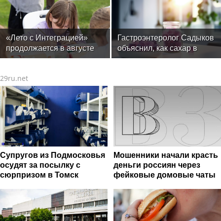
контактности
украшения не любят
солнца моря и бассейн
«Лето с Интеграцией»
Гастроэнтеролог Садыков
продолжается в августе
объяснил, как сахар в
— заключительный месяц
рационе ускоряет
программы
изнашивание тканей
29ru.net
Супругов из Подмосковья
Мошенники начали красть
осудят за посылку с
деньги россиян через
сюрпризом в Томск
фейковые домовые чаты