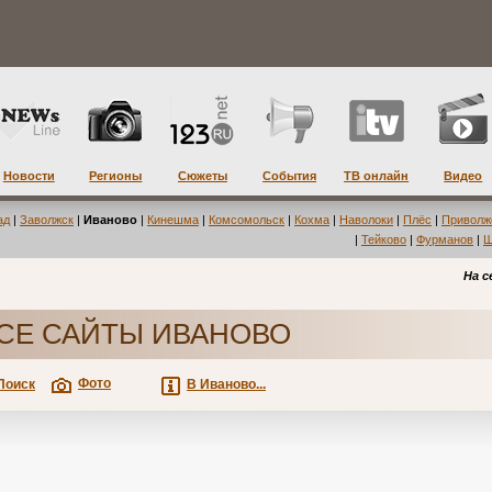
Новости
Регионы
Сюжеты
События
ТВ онлайн
Видео
ад
|
Заволжск
|
Иваново
|
Кинешма
|
Комсомольск
|
Кохма
|
Наволоки
|
Плёс
|
Приволж
|
Тейково
|
Фурманов
|
Ш
На с
СЕ САЙТЫ ИВАНОВО
Фото
Поиск
В Иваново...