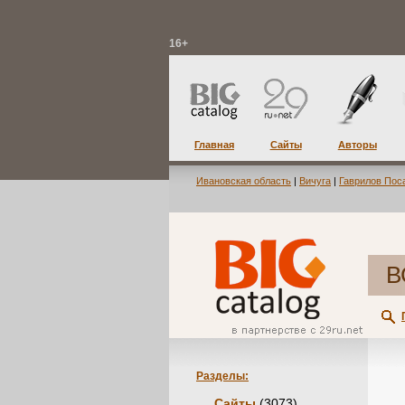
16+
Главная
Сайты
Авторы
Ивановская область
|
Вичуга
|
Гаврилов Пос
В
Разделы:
Сайты
(3073)