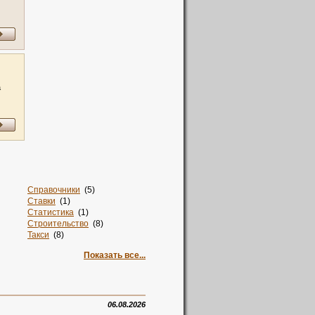
а
Справочники
(5)
Ставки
(1)
Статистика
(1)
Строительство
(8)
Такси
(8)
Талисман
(2)
Показать все...
Тв
(1)
Творчество
(1)
Текстиль
(12)
Телевидение
(1)
Телефоны
(2)
06.08.2026
Техника
(4)