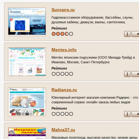
Sunrans.ru
Гидромасссажное оборудование, бассейны, сауны,
душевые кабины, джакузи, ванны, сантехника,
комплектующие и т.д.
Рейтинг
Merries.info
Merries японские подгузники (ООО Милада-Трейд) в
Иваново, Москве, Санкт-Петербурге
Рейтинг
Radianse.ru
Ювелирный интернет магазин компании Радианс - это
современный сервис онлайн заказа любых видов
ювелирных украшений с доставкой по всей России.
Рейтинг
(Россия, Ивановская область, Иваново)
Mahra37.ru
Махровые полотенца, высокое качество, низкие цены,