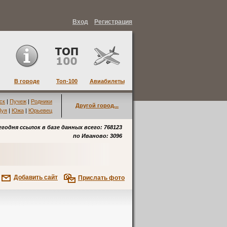
Вход
Регистрация
В городе
Топ-100
Авиабилеты
ск
|
Пучеж
|
Родники
Другой город...
уя
|
Южа
|
Юрьевец
егодня ссылок в базе данных всего: 768123
по
Иваново
: 3096
Добавить сайт
Прислать фото