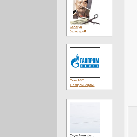
Балагур
белозерьЯ
Сеть АЗС
«Газпромнефть»
Случайное фото: