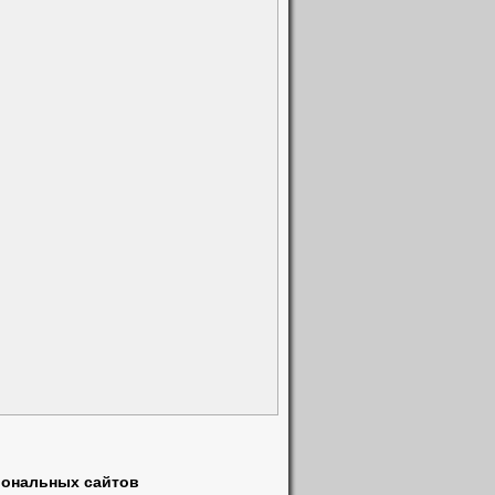
Школы
(1)
Эвакуатор
(1)
Электрика
(1)
Электроника
(1)
Юристы
(1)
5)
иональных сайтов