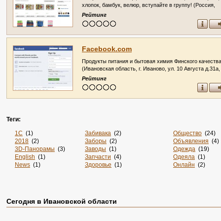
хлопок, бамбук, велюр, вступайте в группу! (Россия,
Ивановская область, Иваново)
Рейтинг
Facebook.com
Продукты питания и бытовая химия Финского качеств
(Ивановская область, г. Иваново, ул. 10 Августа д.31а,
Телефон: 8 (910) 982-00-55)
Рейтинг
Теги:
1С
(1)
Забивака
(2)
Общество
(24)
2018
(2)
Заборы
(2)
Объявления
(4)
3D-Панорамы
(3)
Заводы
(1)
Одежда
(19)
English
(1)
Запчасти
(4)
Одеяла
(1)
News
(1)
Здоровье
(1)
Онлайн
(2)
Online
(4)
Злопок
(1)
Опт
(1)
Rss
(5)
Знакомства
(4)
Отдых
(4)
Sportsweek.org
(1)
Игры
(1)
Охота
(2)
Zabivaka
(1)
Интернет
(2880)
Охрана
(2)
Сегодня в Ивановской области
Авиа
(3)
Интернет-Магазин
(1)
Питомники
(2)
Авиабилеты
(1)
Интернет-Магазины
(33)
По Заявке
(9)
Авто
(7)
Интерьер
(2)
Поиск
(1)