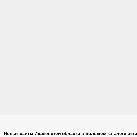
Дети
(3)
Нефть
(1)
Снять
(1)
Диктант
(1)
Новости
(33)
Собаки
(1)
Дом
(3)
Новые Сайты
(2855)
События
(4)
Доставка
(3)
Обои
(1)
Спецодежда
(7)
Досуг
(5)
Оборудование
(2)
Спецтехника
(2)
Доход
(2)
Образование
(8)
Спорт
(4)
Жд
(1)
Обувь
(3)
Справка
(2)
Животные
(1)
Общение
(4)
Справочник
(285
Новые сайты Ивановской области в Большом каталоге рег