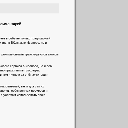
 комментарий
ает в себе не только традиционый
и групп ВКонтакте Иваново, но и
 в режиме онлайн транслируются анонсы
вого сервиса в Иваново, но и веб-
льно представить площадки,
 том числе и за счёт аудитории,
льзователей, так и для самих
 анонсы собственных ресурсов и
а с успехом использовать свою