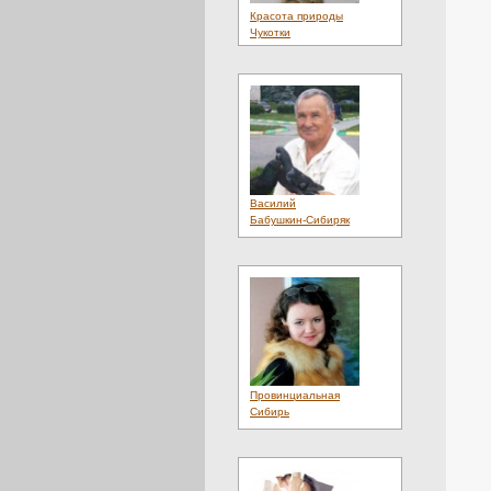
Красота природы
Чукотки
Василий
Бабушкин-Сибиряк
Провинциальная
Сибирь