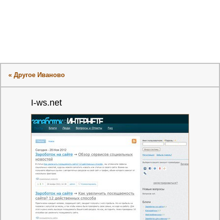
« Другое Иваново
I-ws.net