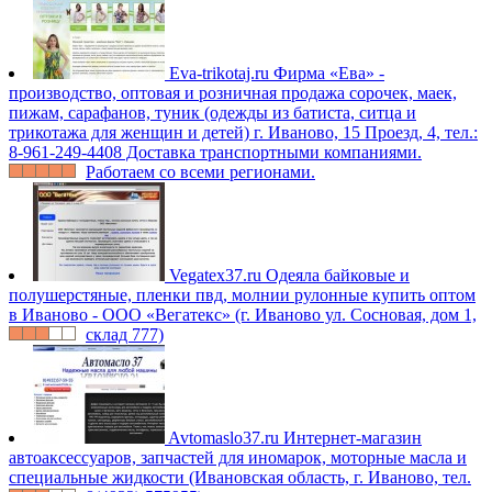
Eva-trikotaj.ru
Фирма «Ева» -
производство, оптовая и розничная продажа сорочек, маек,
пижам, сарафанов, туник (одежды из батиста, ситца и
трикотажа для женщин и детей) г. Иваново, 15 Проезд, 4, тел.:
8-961-249-4408 Доставка транспортными компаниями.
Работаем со всеми регионами.
Vegatex37.ru
Одеяла байковые и
полушерстяные, пленки пвд, молнии рулонные купить оптом
в Иваново - ООО «Вегатекс» (г. Иваново ул. Сосновая, дом 1,
склад 777)
Avtomaslo37.ru
Интернет-магазин
автоаксессуаров, запчастей для иномарок, моторные масла и
специальные жидкости (Ивановская область, г. Иваново, тел.