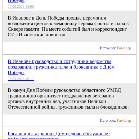
Победы
09.05.2026 14:00
В Иванове в День Победы прошла церемония
возложения цветов к мемориалу Героям фронта и тыла в
Сквере памяти. На месте событий был и корреспондент
СИ «Ивановские новости».
Источник:
Рамблер
В Иванове руководство и сотрудники ведомства
поздравили труженика тыла и блокадника с Днём
Победы
08.05.2026 16:11
В канун Дня Победы руководство областного УМВД
традиционно организует поздравления ветеранов
органов внутренних дел, участников Великой
Отечественной войны, тружеников тыла и блокадников.
Источник:
Рамблер
Росавиация: аэропорт Домодедово обслуживает