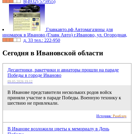
8(4932) 575955)
Главкавто.рф
Автомагазины для
иномарок в Иваново (Главк Авто) г.Иваново, ул. Огородная,
д. 33 тел.: 222-950
Сегодня в Ивановской области
Десантники, ракетчики и авиаторы прошли на параде
Победы в городе Иваново
09.05.2026 19:12
В Иванове представители нескольких родов войск
приняли участие в параде Победы. Военную технику к
шествию не привлекали.
Источник:
Рамблер
В Иванове возложили цветы к мемориалу в День