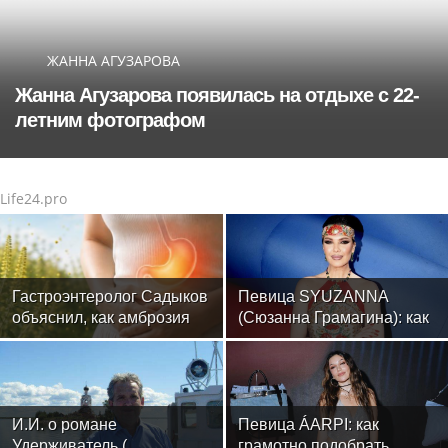
ЖАННА АГУЗАРОВА
Жанна Агузарова появилась на отдыхе с 22-
летним фотографом
Life24.pro
Гастроэнтеролог Садыков
Певица SYUZANNA
объяснил, как амброзия
(Сюзанна Грамагина): как
может влиять на ЖКТ
перестать волноваться и
начать говорить спокойно
И.И. о романе
Певица ÁARPI: как
Удерживатель (
грамотно подобрать