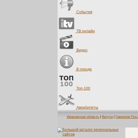
События
ТВ онлайн
Видео
В городе
Топ-100
Авиабилеты
Ивановская область
|
Вичуга
|
Гаврилов Пос