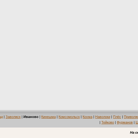
ад
|
Заволжск
|
Иваново
|
Кинешма
|
Комсомольск
|
Кохма
|
Наволоки
|
Плёс
|
Приволж
|
Тейково
|
Фурманов
|
Ш
На с