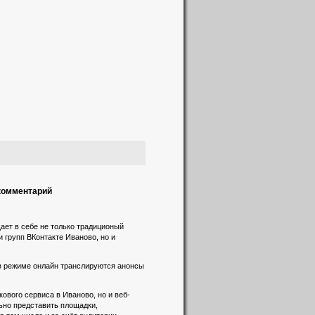
 комментарий
ает в себе не только традиционый
и групп ВКонтакте Иваново, но и
 в режиме онлайн транслируются анонсы
вого сервиса в Иваново, но и веб-
льно представить площадки,