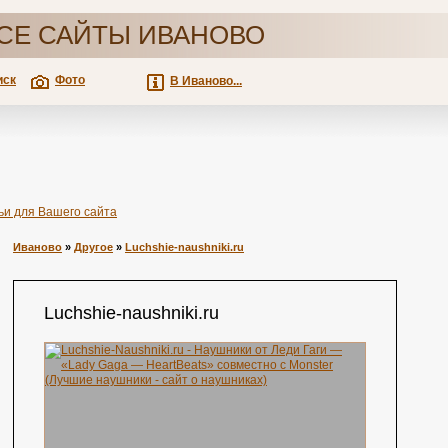
СЕ САЙТЫ ИВАНОВО
иск
Фото
В Иваново...
ьи для Вашего сайта
Иваново
»
Другое
»
Luchshie-naushniki.ru
Luchshie-naushniki.ru