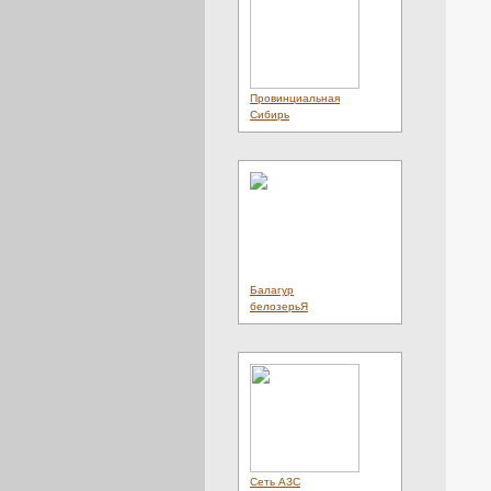
Провинциальная
Сибирь
Балагур
белозерьЯ
Сеть АЗС