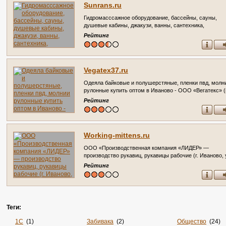
Sunrans.ru
Гидромасссажное оборудование, бассейны, сауны,
душевые кабины, джакузи, ванны, сантехника,
комплектующие и т.д.
Рейтинг
Vegatex37.ru
Одеяла байковые и полушерстяные, пленки пвд, молн
рулонные купить оптом в Иваново - ООО «Вегатекс» (г
Иваново ул. Сосновая, дом 1, склад 777)
Рейтинг
Working-mittens.ru
ООО «Производственная компания «ЛИДЕР» —
производство рукавиц, рукавицы рабочие (г. Иваново, 
15-й Проезд, д. 4, Телефоны: (4932) 47-47-31)
Рейтинг
Теги:
1С
(1)
Забивака
(2)
Общество
(24)