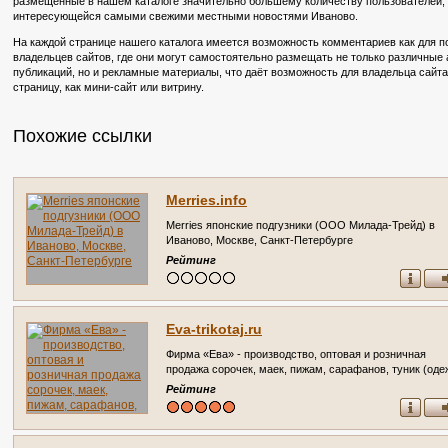
размещённые в нашем каталоге значительно большему количеству пользователей, в
интересующейся самыми свежими местными новостями Иваново.
На каждой странице нашего каталога имеется возможность комментариев как для по
владельцев сайтов, где они могут самостоятельно размещать не только различные
публикаций, но и рекламные материалы, что даёт возможность для владельца сайт
страницу, как мини-сайт или витрину.
Похожие ссылки
Merries.info
Merries японские подгузники (ООО Милада-Трейд) в
Иваново, Москве, Санкт-Петербурге
Рейтинг
Eva-trikotaj.ru
Фирма «Ева» - производство, оптовая и розничная
продажа сорочек, маек, пижам, сарафанов, туник (од
из батиста, ситца и трикотажа для женщин и детей) г.
Рейтинг
Иваново, 15 Проезд, 4, тел.: 8-961-249-4408 Доставка
транспортными компаниями. Работаем со всеми
регионами.