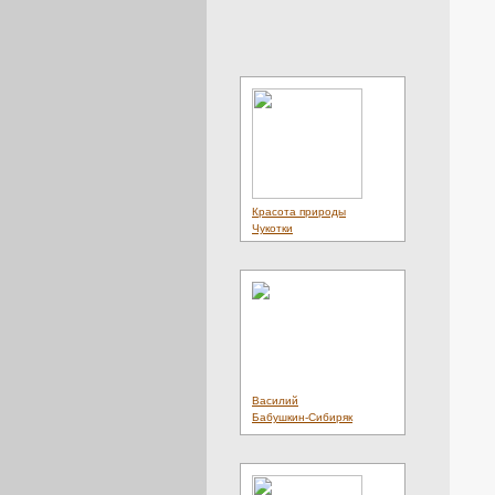
Красота природы
Чукотки
Василий
Бабушкин-Сибиряк