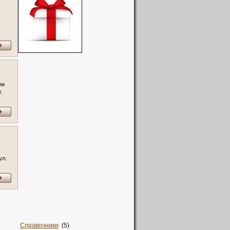
ии
.
ул.
Справочники
(5)