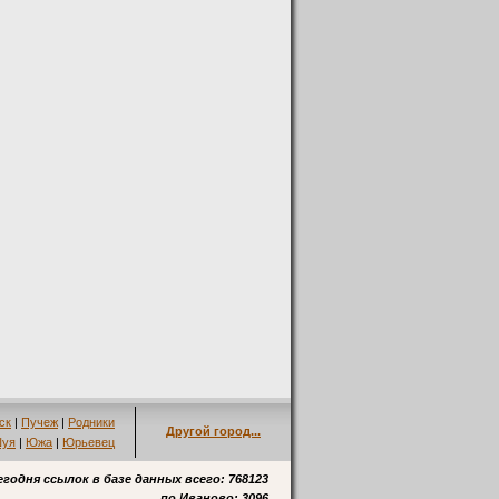
ск
|
Пучеж
|
Родники
Другой город...
уя
|
Южа
|
Юрьевец
егодня ссылок в базе данных всего: 768123
по
Иваново
: 3096