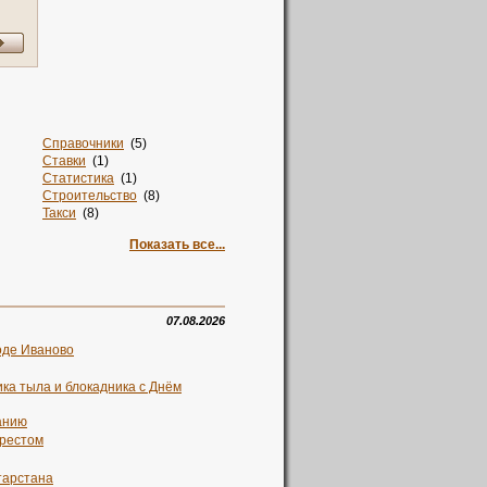
Справочники
(5)
Ставки
(1)
Статистика
(1)
Строительство
(8)
Такси
(8)
Талисман
(2)
Показать все...
Тв
(1)
Творчество
(1)
Текстиль
(12)
Телевидение
(1)
Телефоны
(2)
07.08.2026
Техника
(4)
оде Иваново
Ткани
(2)
Товары
(8)
ка тыла и блокадника с Днём
Топ 100
(1)
Топливо
(1)
анию
Торговля
(6)
)
Торрент
(1)
арестом
Транспорт
(9)
Транспорт. Свадьба
(1)
тарстана