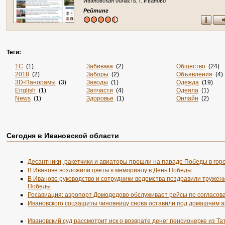
Ивановская область, г. Иваново
Рейтинг
Теги:
1С
(1)
Забивака
(2)
Общество
(24)
2018
(2)
Заборы
(2)
Объявления
(4)
3D-Панорамы
(3)
Заводы
(1)
Одежда
(19)
English
(1)
Запчасти
(4)
Одеяла
(1)
News
(1)
Здоровье
(1)
Онлайн
(2)
Online
(4)
Злопок
(1)
Опт
(1)
Rss
(5)
Знакомства
(4)
Отдых
(4)
Sportsweek.org
(1)
Игры
(1)
Охота
(2)
Zabivaka
(1)
Интернет
(2880)
Охрана
(2)
Сегодня в Ивановской области
Авиа
(3)
Интернет-Магазин
(1)
Питомники
(2)
Авиабилеты
(1)
Интернет-Магазины
(33)
По Заявке
(9)
Авто
(7)
Интерьер
(2)
Поиск
(1)
Десантники, ракетчики и авиаторы прошли на параде Победы в гор
Автобус
(1)
Информация
(50)
Пол
(1)
В Иванове возложили цветы к мемориалу в День Победы
Автосервис
(3)
История
(2)
Порталы
(12)
Агентства
В Иванове руководство и сотрудники ведомства поздравили тружени
(1)
Карта
(1)
Посуточно
(1)
Победы
Аксессуары
(3)
Карты
(1)
Потолки
(1)
Акции
Росавиация: аэропорт Домодедово обслуживает рейсы по согласов
(2)
Каталог
(2855)
Пошив
(1)
Анкеты
(1)
Каталоги
(3)
Предприятия
(1
Ивановского соцзащиты чиновницу снова оставили под домашним 
Аренда
(4)
Кафе
(2)
Президент
(1)
Аэрография
(1)
Квартиры
(2)
Пресса
(1)
Ивановский суд рассмотрит иск о возврате денег пенсионерке из Та