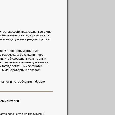
опасных свойствах, окунуться в мир
обходимые советы, ну а если кто
ую защиту – как юридическую, так
ах, делясь своим опытом и
тех случаях беззакония, что
зации, обидевшие Вас, в Черный
 Вам извлекать пользу и знания,
 государственных органов и
ых лабораторий и советах
тания и потребления – будьте
 комментарий
ает в себе не только традиционый