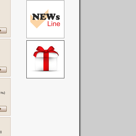
сть)
я)