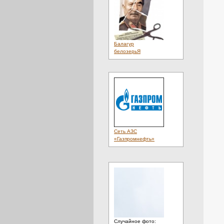
Балагур
белозерьЯ
Сеть АЗС
«Газпромнефть»
Случайное фото: