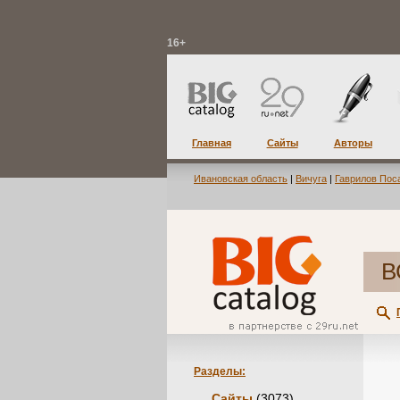
16+
Главная
Сайты
Авторы
Ивановская область
|
Вичуга
|
Гаврилов Пос
В
Разделы:
Сайты
(3073)