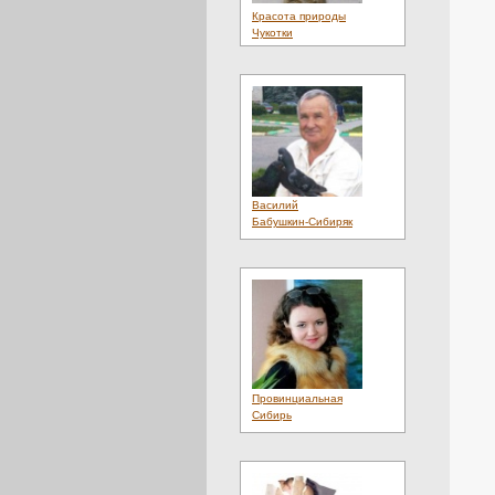
Красота природы
Чукотки
Василий
Бабушкин-Сибиряк
Провинциальная
Сибирь