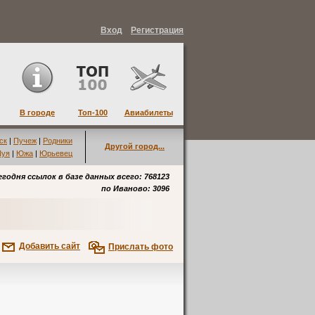
Вход
Регистрация
В городе
Топ-100
Авиабилеты
ск
|
Пучеж
|
Родники
Другой город...
уя
|
Южа
|
Юрьевец
егодня ссылок в базе данных всего: 768123
по
Иваново
: 3096
Добавить сайт
Прислать фото