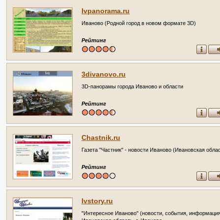
Ivpanorama.ru
Иваново (Родной город в новом формате 3D)
Рейтинг
3divanovo.ru
3D-панорамы города Иваново и области
Рейтинг
Chastnik.ru
Газета "Частник" - новости Иваново (Ивановская обла
Рейтинг
Ivstory.ru
"Интересное Иваново" (новости, события, информаци