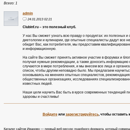
Всего: 1
admin
24.01.2013 02:21
Clubinf.ru – это полезный клуб.
У нас Вы сможет узнать всю правду о продуктах: их полезных и 
диетологии и кулинарии, где опытные специалисты дадут все не
обидит Вас, как потребителя, мы предоставим квалифицированн
и информационную.
На сайте Вы сможет принять активное участие в форумах и блог
получая нужные рекомендации, а также доносить информацию о 
случаются в мире потребления, и мы внесем все лица и органи
список, чтобы другим неповадно было. Мы предлагаем научиться
основываясь на мнениях опытных специалистов, рекомендациях
общественных организациях, исследованиях специализированн
известных людей.
Наши цели научить Вас быть в курсе современных тенденций пи
здоровы и счастливы!
Войдите
или
зарегистрируйтесь
, чтобы оставить
Каталог сайтов Иваново — первый веб-ресурс подобного формата, который совмещ