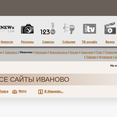
Новости
Регионы
Сюжеты
События
ТВ онлайн
Видео
ад
|
Заволжск
|
Иваново
|
Кинешма
|
Комсомольск
|
Кохма
|
Наволоки
|
Плёс
|
Приволж
|
Тейково
|
Фурманов
|
Ш
На с
СЕ САЙТЫ ИВАНОВО
Фото
Поиск
В Иваново...