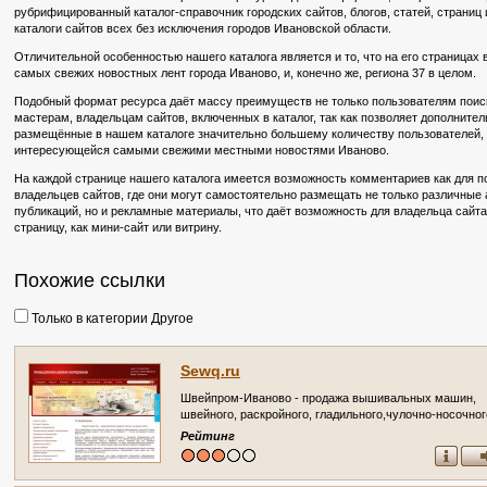
рубрифицированный каталог-справочник городских сайтов, блогов, статей, страниц 
каталоги сайтов всех без исключения городов Ивановской области.
Отличительной особенностью нашего каталога является и то, что на его страницах
самых свежих новостных лент города Иваново, и, конечно же, региона 37 в целом.
Подобный формат ресурса даёт массу преимуществ не только пользователям поиско
мастерам, владельцам сайтов, включенных в каталог, так как позволяет дополните
размещённые в нашем каталоге значительно большему количеству пользователей, в
интересующейся самыми свежими местными новостями Иваново.
На каждой странице нашего каталога имеется возможность комментариев как для по
владельцев сайтов, где они могут самостоятельно размещать не только различные
публикаций, но и рекламные материалы, что даёт возможность для владельца сайт
страницу, как мини-сайт или витрину.
Похожие ссылки
Только в категории Другое
Sewq.ru
Швейпром-Иваново - продажа вышивальных машин,
швейного, раскройного, гладильного,чулочно-носочног
оборудование. Запчасти. Стегальные машины. (Росси
Рейтинг
Ивановская область, Иваново)