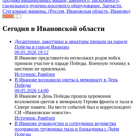
продажа вышивальных машин, швейного, раскройного,
гладильного,чулочно-носочного оборудование. Запчасти.
Стегальные машины. (Россия, Ивановская область, Иваново)
Сегодня в Ивановской области
Десантники, ракетчики и авиаторы прошли на параде
Победы в городе Иваново
09.05.2026 19:12
В Иванове представители нескольких родов войск
приняли участие в параде Победы. Военную технику к
шествию не привлекали.
Источник:
Рамблер
В Иванове возложили цветы к мемориалу в День
Победы
09.05.2026 14:00
В Иванове в День Победы прошла церемония
возложения цветов к мемориалу Героям фронта и тыла в
Сквере памяти. На месте событий был и корреспондент
СИ «Ивановские новости».
Источник:
Рамблер
В Иванове руководство и сотрудники ведомства
поздравили труженика тыла и блокадника с Днём
Победы