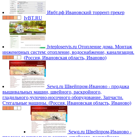
Ивбт.рф
Ивановский торрент-трекер
IvBT.RU
Ivteploservis.ru
Отопление дома. Монтаж
инженерных систем: отопление, водоснабжение, канализация.
(Россия, Ивановская область, Иваново)
Sewq.ru
Швейпром-Иваново - продажа
вышивальных машин, швейного, раскройного,
гладильного,чулочно-носочного оборудование. Запчасти.
Стегальные машины. (Россия, Ивановская область, Иваново)
Sewq.ru
Швейпром-Иваново -