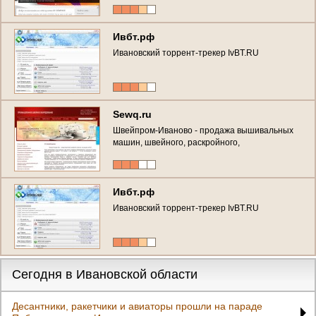
Ивбт.рф
Ивановский торрент-трекер IvBT.RU
Sewq.ru
Швейпром-Иваново - продажа вышивальных
машин, швейного, раскройного,
гладильного,чулочно-носочного
оборудование. Запчасти. Стегальные
машины. (Россия, Ивановская область,
Иваново)
Ивбт.рф
Ивановский торрент-трекер IvBT.RU
Сегодня в Ивановской области
Десантники, ракетчики и авиаторы прошли на параде