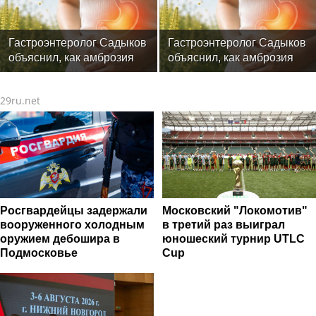
фитнес-тренеров и
специалистов индустрии
здоровья
Гастроэнтеролог Садыков
Гастроэнтеролог Садыков
объяснил, как амброзия
объяснил, как амброзия
может влиять на ЖКТ
может влиять на ЖКТ
29ru.net
Росгвардейцы задержали
Московский "Локомотив"
вооруженного холодным
в третий раз выиграл
оружием дебошира в
юношеский турнир UTLC
Подмосковье
Cup