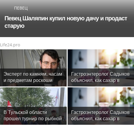
ПЕВЕЦ
Певец Шаляпин купил новую дачу и продаст
старую
Life24.pro
Эксперт по камням, часам
Гастроэнтеролог Садыков
и предметам роскоши
объяснил, как сахар в
Менди Лифшиц: какие
рационе ускоряет
украшения не любят
изнашивание тканей
солнца моря и бассейн
В Тульской области
Гастроэнтеролог Садыков
прошел турнир по рыбной
объяснил, как сахар в
ловле среди команд
рационе ускоряет
железнодорожников
изнашивание тканей