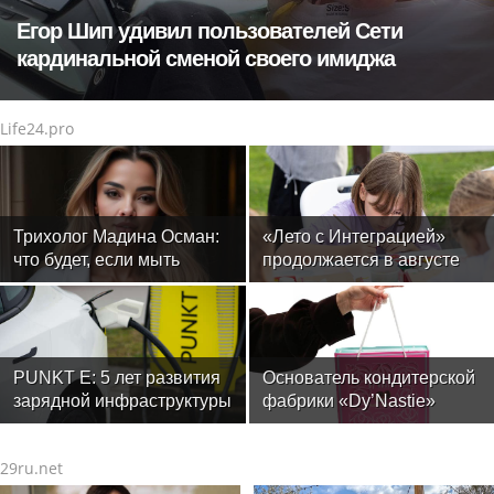
Егор Шип удивил пользователей Сети
кардинальной сменой своего имиджа
Life24.pro
Трихолог Мадина Осман:
«Лето с Интеграцией»
что будет, если мыть
продолжается в августе
голову ежедневно
— заключительный месяц
программы
PUNKT E: 5 лет развития
Основатель кондитерской
зарядной инфраструктуры
фабрики «Dy’Nastie»
Георгий Хачинян: как
необычные добавки в
29ru.net
шоколаде реально
работают, а какие -