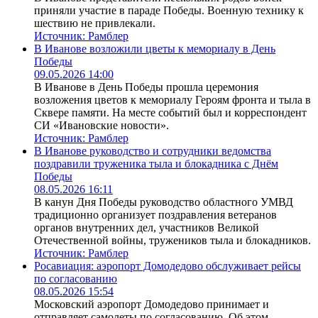
приняли участие в параде Победы. Военную технику к
шествию не привлекали.
Источник:
Рамблер
В Иванове возложили цветы к мемориалу в День
Победы
09.05.2026 14:00
В Иванове в День Победы прошла церемония
возложения цветов к мемориалу Героям фронта и тыла в
Сквере памяти. На месте событий был и корреспондент
СИ «Ивановские новости».
Источник:
Рамблер
В Иванове руководство и сотрудники ведомства
поздравили труженика тыла и блокадника с Днём
Победы
08.05.2026 16:11
В канун Дня Победы руководство областного УМВД
традиционно организует поздравления ветеранов
органов внутренних дел, участников Великой
Отечественной войны, тружеников тыла и блокадников.
Источник:
Рамблер
Росавиация: аэропорт Домодедово обслуживает рейсы
по согласованию
08.05.2026 15:54
Московский аэропорт Домодедово принимает и
отправляет самолеты по согласованию. Об этом