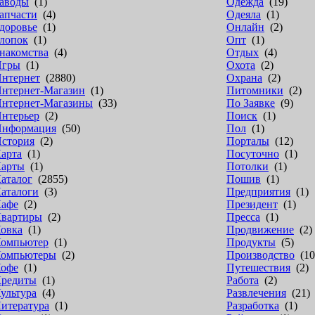
аводы
(1)
Одежда
(19)
апчасти
(4)
Одеяла
(1)
доровье
(1)
Онлайн
(2)
лопок
(1)
Опт
(1)
накомства
(4)
Отдых
(4)
Игры
(1)
Охота
(2)
нтернет
(2880)
Охрана
(2)
нтернет-Магазин
(1)
Питомники
(2)
нтернет-Магазины
(33)
По Заявке
(9)
нтерьер
(2)
Поиск
(1)
нформация
(50)
Пол
(1)
стория
(2)
Порталы
(12)
арта
(1)
Посуточно
(1)
арты
(1)
Потолки
(1)
аталог
(2855)
Пошив
(1)
аталоги
(3)
Предприятия
(1)
афе
(2)
Президент
(1)
вартиры
(2)
Пресса
(1)
овка
(1)
Продвижение
(2)
омпьютер
(1)
Продукты
(5)
омпьютеры
(2)
Производство
(10
офе
(1)
Путешествия
(2)
редиты
(1)
Работа
(2)
ультура
(4)
Развлечения
(21)
итература
(1)
Разработка
(1)