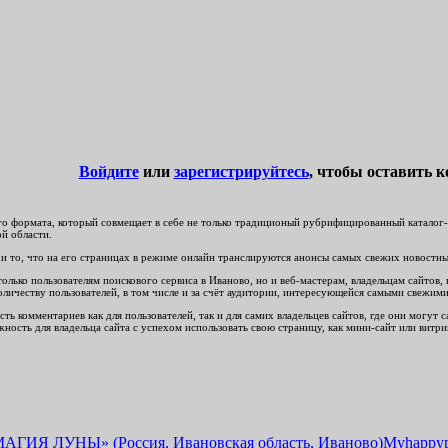
Войдите
или
зарегистрируйтесь
, чтобы оставить 
о формата, который совмещает в себе не только традиционый рубрифицированный каталог-сп
ой области.
и то, что на его страницах в режиме онлайн транслируются анонсы самых свежих новостных
лько пользователям поискового сервиса в Иваново, но и веб-мастерам, владельцам сайтов, 
оличеству пользователей, в том числе и за счёт аудитории, интересующейся самыми свежи
ть комментариев как для пользователей, так и для самих владельцев сайтов, где они могут
ность для владельца сайта с успехом использовать свою страницу, как мини-сайт или витри
Myhappyp