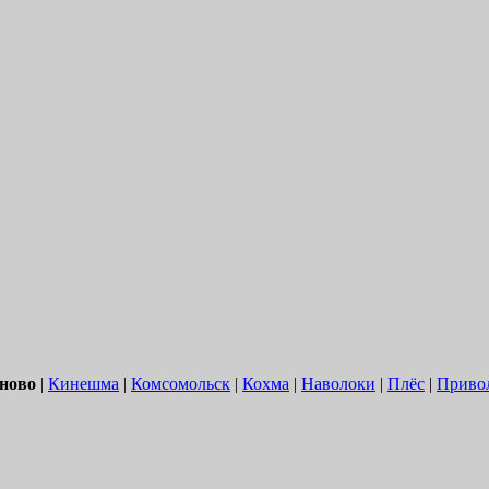
ново
|
Кинешма
|
Комсомольск
|
Кохма
|
Наволоки
|
Плёс
|
Приво