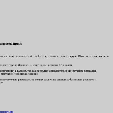
комментарий
равочник городских сайтов, блогов, статей, страниц и групп ВКонтакте Иваново, но и
 лент города Иваново, и, конечно же, региона 37 в целом.
включенных в каталог, так как позволяет дополнительно представить площадки,
ми местными новостями Иваново.
 самостоятельно размещать не только различные анонсы собственных ресурсов и
ну.
uppy.ru