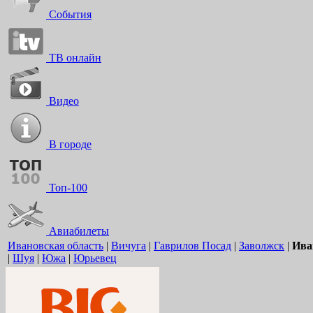
События
ТВ онлайн
Видео
В городе
Топ-100
Авиабилеты
Ивановская область
|
Вичуга
|
Гаврилов Посад
|
Заволжск
|
Ива
|
Шуя
|
Южа
|
Юрьевец