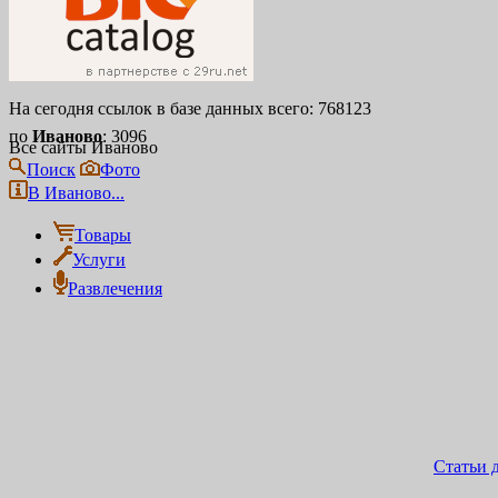
На сегодня ссылок в базе данных всего: 768123
по
Иваново
: 3096
Все сайты Иваново
Поиск
Фото
В Иваново...
Товары
Услуги
Развлечения
Статьи 