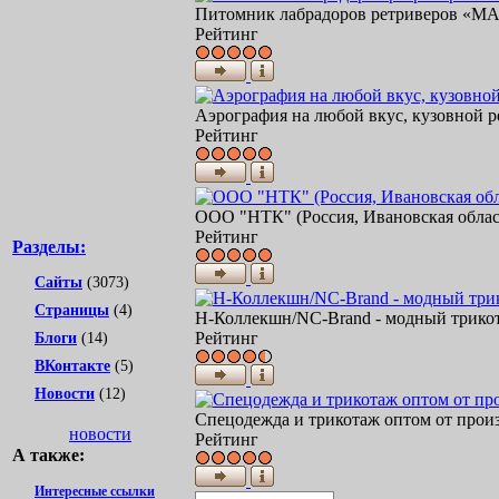
Питомник лабрадоров ретриверов «МА
Рейтинг
Аэрография на любой вкус, кузовной р
Рейтинг
ООО "НТК" (Россия, Ивановская област
Рейтинг
Разделы:
Сайты
(3073)
Страницы
(4)
Н-Коллекшн/NC-Brand - модный трикота
Рейтинг
Блоги
(14)
ВКонтакте
(5)
Новости
(12)
Спецодежда и трикотаж оптом от произ
новости
Рейтинг
А также:
Интересные ссылки