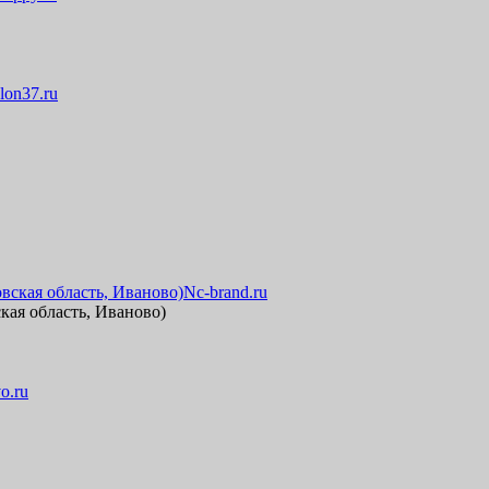
lon37.ru
Nc-brand.ru
кая область, Иваново)
o.ru