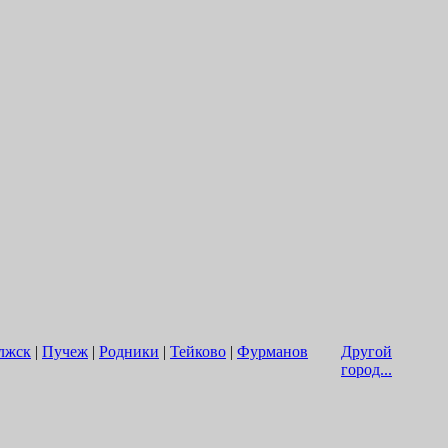
лжск
|
Пучеж
|
Родники
|
Тейково
|
Фурманов
Другой
город...