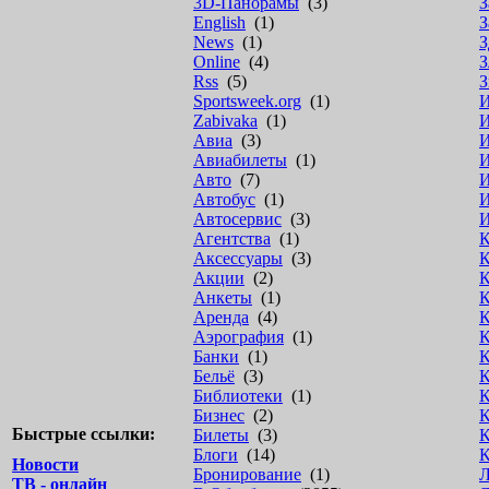
3D-Панорамы
(3)
З
English
(1)
З
News
(1)
З
Online
(4)
З
Rss
(5)
З
Sportsweek.org
(1)
Zabivaka
(1)
И
Авиа
(3)
И
Авиабилеты
(1)
И
Авто
(7)
И
Автобус
(1)
И
Автосервис
(3)
И
Агентства
(1)
К
Аксессуары
(3)
К
Акции
(2)
К
Анкеты
(1)
К
Аренда
(4)
К
Аэрография
(1)
К
Банки
(1)
К
Бельё
(3)
К
Библиотеки
(1)
К
Бизнес
(2)
К
Быстрые ссылки:
Билеты
(3)
К
Блоги
(14)
К
Новости
Бронирование
(1)
Л
ТВ - онлайн