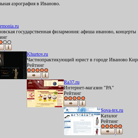
льная аэрография в Иваново.
armonia.ru
овская государственная филармония: афиша иваново, концерты
инг
Khurtov.ru
Частнопрактикующий юрист в городе Иваново Ки
Рейтинг
Ra37.ru
Интернет-магазин "РА"
Рейтинг
Sova-tex.ru
Каталог
Рейтинг