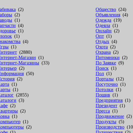
абивака
(2)
Общество
(24)
аборы
(2)
Объявления
(4)
аводы
(1)
Одежда
(19)
апчасти
(4)
Одеяла
(1)
доровье
(1)
Онлайн
(2)
лопок
(1)
Опт
(1)
накомства
(4)
Отдых
(4)
Игры
(1)
Охота
(2)
нтернет
(2880)
Охрана
(2)
нтернет-Магазин
(1)
Питомники
(2)
нтернет-Магазины
(33)
По Заявке
(9)
нтерьер
(2)
Поиск
(1)
нформация
(50)
Пол
(1)
стория
(2)
Порталы
(12)
арта
(1)
Посуточно
(1)
арты
(1)
Потолки
(1)
аталог
(2855)
Пошив
(1)
аталоги
(3)
Предприятия
(1)
афе
(2)
Президент
(1)
вартиры
(2)
Пресса
(1)
овка
(1)
Продвижение
(2)
омпьютер
(1)
Продукты
(5)
омпьютеры
(2)
Производство
(10
офе
(1)
Путешествия
(2)