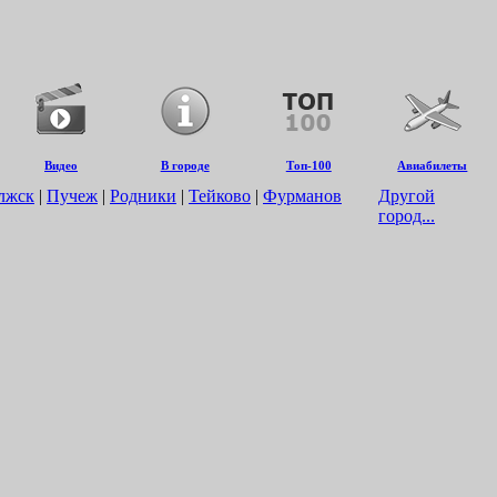
Видео
В городе
Топ-100
Авиабилеты
лжск
|
Пучеж
|
Родники
|
Тейково
|
Фурманов
Другой
город...