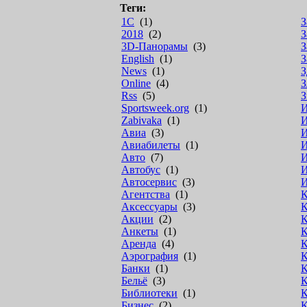
Теги:
1С
(1)
З
2018
(2)
З
3D-Панорамы
(3)
З
English
(1)
З
News
(1)
З
Online
(4)
З
Rss
(5)
З
Sportsweek.org
(1)
Zabivaka
(1)
И
Авиа
(3)
И
Авиабилеты
(1)
И
Авто
(7)
И
Автобус
(1)
И
Автосервис
(3)
И
Агентства
(1)
К
Аксессуары
(3)
К
Акции
(2)
К
Анкеты
(1)
К
Аренда
(4)
К
Аэрография
(1)
К
Банки
(1)
К
Бельё
(3)
К
Библиотеки
(1)
К
Бизнес
(2)
К