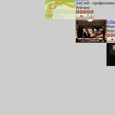
AirCraft - професиона
Рейтинг
Ivfil
Иван
Рейт