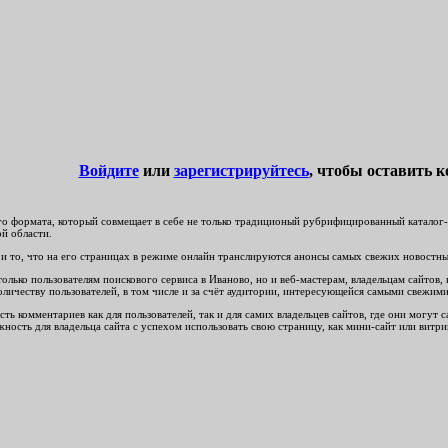
Войдите
или
зарегистрируйтесь
, чтобы оставить 
о формата, который совмещает в себе не только традиционый рубрифицированный каталог-сп
ой области.
и то, что на его страницах в режиме онлайн транслируются анонсы самых свежих новостных
лько пользователям поискового сервиса в Иваново, но и веб-мастерам, владельцам сайтов, 
оличеству пользователей, в том числе и за счёт аудитории, интересующейся самыми свежи
ть комментариев как для пользователей, так и для самих владельцев сайтов, где они могут
ность для владельца сайта с успехом использовать свою страницу, как мини-сайт или витри