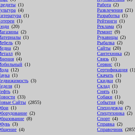
редиты
(1)
Работа
(2)
ультура
(4)
Развлечения
(21)
итература
(1)
Разработка
(1)
отереи
(1)
Рейтинги
(1)
Люди
(20)
Реклама
(5)
агазины
(2)
Ремонт
(9)
атериалы
(1)
Рукавицы
(2)
ебель
(3)
Рыбалка
(2)
едиа
(2)
Сайты
(20)
еталл
(6)
Сантехника
(2)
Мнения
(4)
Связь
(1)
Мобильный
(1)
Сервис
(1)
Мода
(12)
Сертификация
(1
аука
(1)
Скачать
(1)
едвижимость
(3)
Скидки
(3)
еделя
(1)
Склад
(1)
ефть
(1)
Снять
(1)
овости
(33)
Собаки
(1)
овые Сайты
(2855)
События
(4)
Обои
(1)
Спецодежда
(7)
борудование
(2)
Спецтехника
(2)
бразование
(8)
Спорт
(4)
бувь
(3)
Справка
(2)
Общение
(4)
Справочник
(285