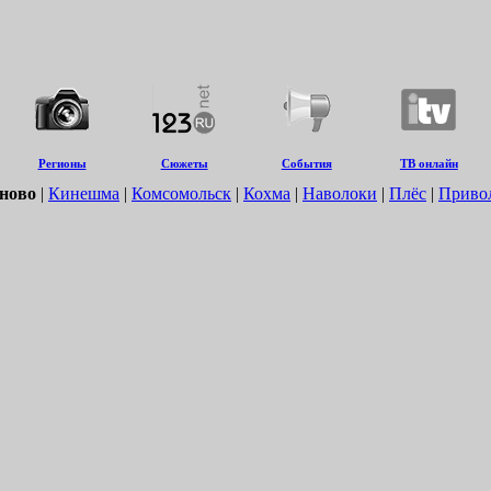
Регионы
Сюжеты
События
ТВ онлайн
ново
|
Кинешма
|
Комсомольск
|
Кохма
|
Наволоки
|
Плёс
|
Приво