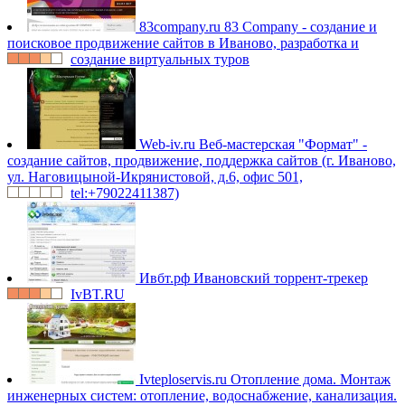
83company.ru
83 Company - создание и
поисковое продвижение сайтов в Иваново, разработка и
создание виртуальных туров
Web-iv.ru
Веб-мастерская "Формат" -
создание сайтов, продвижение, поддержка сайтов (г. Иваново,
ул. Наговицыной-Икрянистовой, д.6, офис 501,
tel:+79022411387)
Ивбт.рф
Ивановский торрент-трекер
IvBT.RU
Ivteploservis.ru
Отопление дома. Монтаж
инженерных систем: отопление, водоснабжение, канализация.