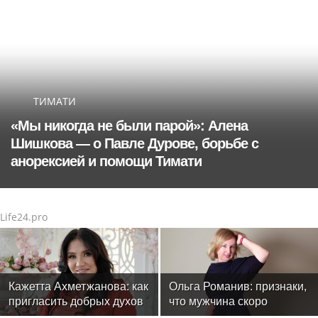
ТИМАТИ
«Мы никогда не были парой»: Алена
Шишкова — о Павле Дурове, борьбе с
анорексией и помощи Тимати
Life24.pro
Кажетта Ахметжанова: как
Ольга Романив: признаки,
пригласить добрых духов
что мужчина скоро
в новый дом
сделает предложение