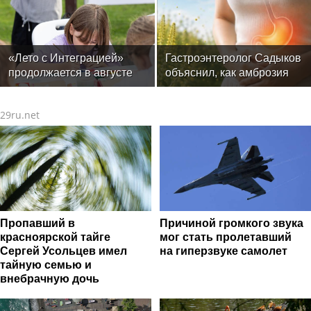
«Лето с Интеграцией»
Гастроэнтеролог Садыков
продолжается в августе
объяснил, как амброзия
— заключительный месяц
может влиять на ЖКТ
программы
29ru.net
Пропавший в
Причиной громкого звука
красноярской тайге
мог стать пролетавший
Сергей Усольцев имел
на гиперзвуке самолет
тайную семью и
внебрачную дочь