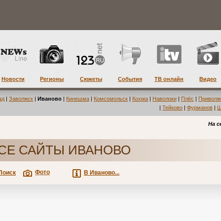
Новости
Регионы
Сюжеты
События
ТВ онлайн
Видео
ад
|
Заволжск
|
Иваново
|
Кинешма
|
Комсомольск
|
Кохма
|
Наволоки
|
Плёс
|
Приволж
|
Тейково
|
Фурманов
|
Ш
На с
СЕ САЙТЫ ИВАНОВО
Фото
Поиск
В Иваново...