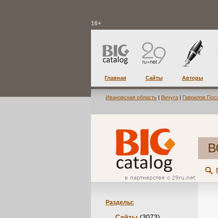
16+
Главная
Сайты
Авторы
Ивановская область
|
Вичуга
|
Гаврилов Пос
В
Разделы:
Сайты
(3073)