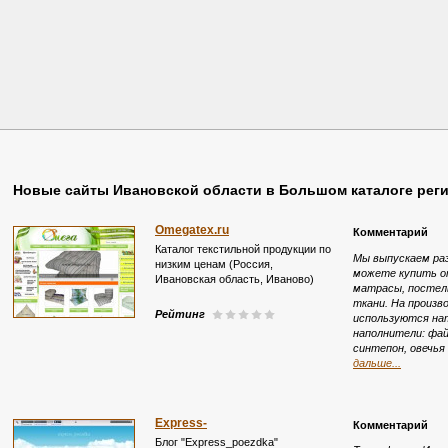
Новые сайты Ивановской области в Большом каталоге рег
Omegatex.ru
Комментарий
Каталог текстильной продукции по
Мы выпускаем ра
низким ценам (Россия,
можете купить о
Ивановская область, Иваново)
матрасы, постель
ткани. На произ
Рейтинг
используются на
наполнители: фай
синтепон, овечья
дальше...
Express-
Комментарий
poezdka.livejournal.com
Блог "Express_poezdka"