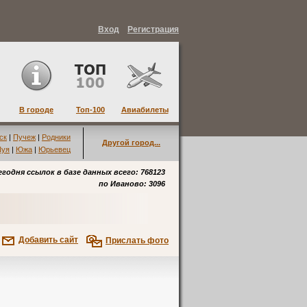
Вход
Регистрация
В городе
Топ-100
Авиабилеты
ск
|
Пучеж
|
Родники
Другой город...
уя
|
Южа
|
Юрьевец
егодня ссылок в базе данных всего: 768123
по
Иваново
: 3096
Добавить сайт
Прислать фото