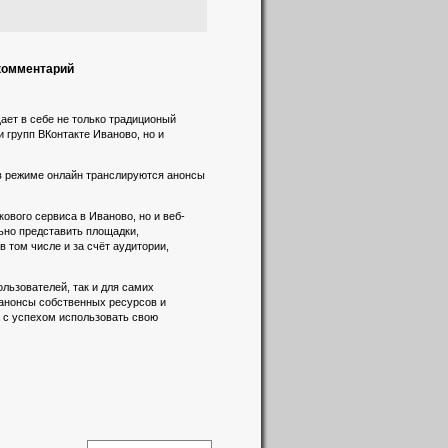
 комментарий
ает в себе не только традиционый
и групп ВКонтакте Иваново, но и
 в режиме онлайн транслируются анонсы
вого сервиса в Иваново, но и веб-
льно представить площадки,
 том числе и за счёт аудитории,
льзователей, так и для самих
 анонсы собственных ресурсов и
а с успехом использовать свою