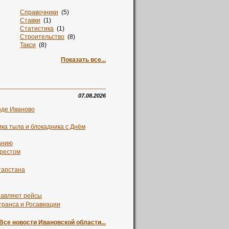
Справочники
(5)
Ставки
(1)
Статистика
(1)
Строительство
(8)
Такси
(8)
Талисман
(2)
Показать все...
Тв
(1)
Творчество
(1)
Текстиль
(12)
Телевидение
(1)
Телефоны
(2)
07.08.2026
Техника
(4)
оде Иваново
Ткани
(2)
Товары
(8)
ка тыла и блокадника с Днём
Топ 100
(1)
Топливо
(1)
анию
Торговля
(6)
)
Торрент
(1)
арестом
Транспорт
(9)
Транспорт. Свадьба
(1)
тарстана
)
Трансфер
(5)
Трикотаж
(4)
0)
Труд
(2)
равляют рейсы
)
Туризм
(4)
транса и Росавиации
Украшения
(1)
)
Услуги
(124)
Все новости Ивановской области...
Учреждения
(3)