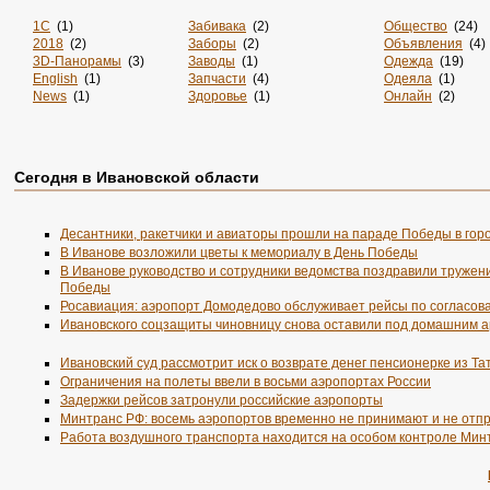
1С
(1)
Забивака
(2)
Общество
(24)
2018
(2)
Заборы
(2)
Объявления
(4)
3D-Панорамы
(3)
Заводы
(1)
Одежда
(19)
English
(1)
Запчасти
(4)
Одеяла
(1)
News
(1)
Здоровье
(1)
Онлайн
(2)
Online
(4)
Злопок
(1)
Опт
(1)
Rss
(5)
Знакомства
(4)
Отдых
(4)
Sportsweek.org
(1)
Игры
(1)
Охота
(2)
Zabivaka
(1)
Интернет
(2880)
Охрана
(2)
Сегодня в Ивановской области
Авиа
(3)
Интернет-Магазин
(1)
Питомники
(2)
Авиабилеты
(1)
Интернет-Магазины
(33)
По Заявке
(9)
Авто
(7)
Интерьер
(2)
Поиск
(1)
Десантники, ракетчики и авиаторы прошли на параде Победы в гор
Автобус
(1)
Информация
(50)
Пол
(1)
В Иванове возложили цветы к мемориалу в День Победы
Автосервис
(3)
История
(2)
Порталы
(12)
Агентства
В Иванове руководство и сотрудники ведомства поздравили тружени
(1)
Карта
(1)
Посуточно
(1)
Победы
Аксессуары
(3)
Карты
(1)
Потолки
(1)
Акции
Росавиация: аэропорт Домодедово обслуживает рейсы по согласов
(2)
Каталог
(2855)
Пошив
(1)
Анкеты
(1)
Каталоги
(3)
Предприятия
(1
Ивановского соцзащиты чиновницу снова оставили под домашним 
Аренда
(4)
Кафе
(2)
Президент
(1)
Аэрография
(1)
Квартиры
(2)
Пресса
(1)
Ивановский суд рассмотрит иск о возврате денег пенсионерке из Та
Банки
(1)
Ковка
(1)
Продвижение
(2
Ограничения на полеты ввели в восьми аэропортах России
Бельё
(3)
Компьютер
(1)
Продукты
(5)
Задержки рейсов затронули российские аэропорты
Библиотеки
(1)
Компьютеры
(2)
Производство
(1
Минтранс РФ: восемь аэропортов временно не принимают и не отп
Бизнес
(2)
Кофе
(1)
Путешествия
(2
Работа воздушного транспорта находится на особом контроле Мин
Билеты
(3)
Кредиты
(1)
Работа
(2)
Блоги
(14)
Культура
(4)
Развлечения
(21
Бронирование
(1)
Литература
(1)
Разработка
(1)