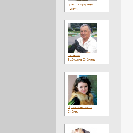
Красота природы
Чукотки
Василий
Бабушкин-Сибиряк
Провинциальная
Сибирь