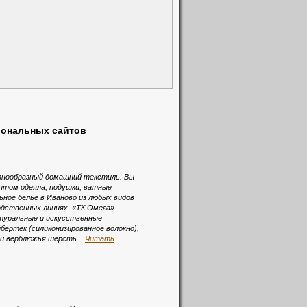
иональных сайтов
знообразный домашний текстиль. Вы
птом одеяла, подушки, ватные
ное белье в Иваново из любых видов
водственных линиях «ТК Омега»
туральные и искусственные
бертек (силиконизированное волокно),
 и верблюжья шерсть...
Читать