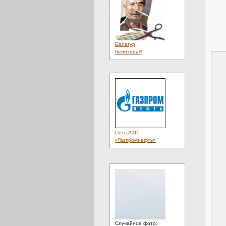
Балагур
белозерьЯ
Сеть АЗС
«Газпромнефть»
Случайное фото: