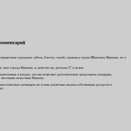
комментарий
равочник городских сайтов, блогов, статей, страниц и групп ВКонтакте Иваново, но и
 лент города Иваново, и, конечно же, региона 37 в целом.
включенных в каталог, так как позволяет дополнительно представить площадки,
ми местными новостями Иваново.
 самостоятельно размещать не только различные анонсы собственных ресурсов и
ну.