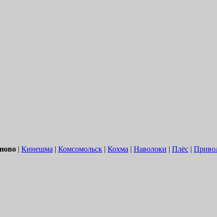
ново
|
Кинешма
|
Комсомольск
|
Кохма
|
Наволоки
|
Плёс
|
Приво