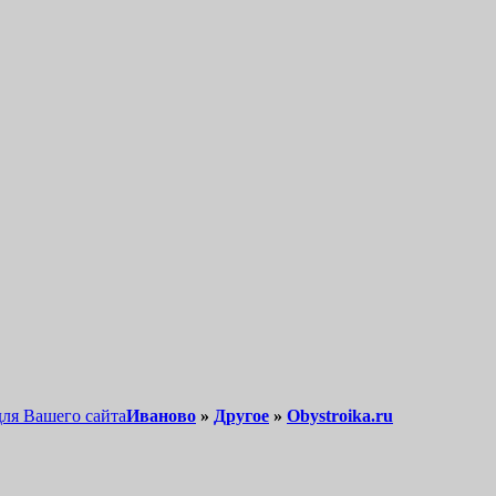
для Вашего сайта
Иваново
»
Другое
»
Obystroika.ru