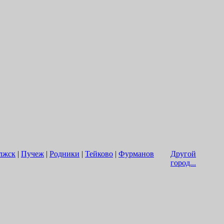
лжск
|
Пучеж
|
Родники
|
Тейково
|
Фурманов
Другой
город...