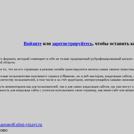
Войдите
или
зарегистрируйтесь
, чтобы оставить 
о формата, который совмещает в себе не только традиционый рубрифицированный каталог-сп
ой области.
и то, что на его страницах в режиме онлайн транслируются анонсы самых свежих новостных
лько пользователям поискового сервиса в Иваново, но и веб-мастерам, владельцам сайтов, 
оличеству пользователей, в том числе и за счёт аудитории, интересующейся самыми свежи
ть комментариев как для пользователей, так и для самих владельцев сайтов, где они могут
ность для владельца сайта с успехом использовать свою страницу, как мини-сайт или витри
Kuhni-vizavi.ru
ново