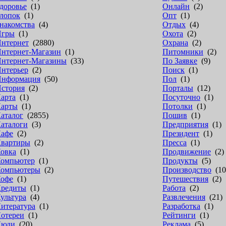
доровье
(1)
Онлайн
(2)
лопок
(1)
Опт
(1)
накомства
(4)
Отдых
(4)
Игры
(1)
Охота
(2)
нтернет
(2880)
Охрана
(2)
нтернет-Магазин
(1)
Питомники
(2)
нтернет-Магазины
(33)
По Заявке
(9)
нтерьер
(2)
Поиск
(1)
нформация
(50)
Пол
(1)
стория
(2)
Порталы
(12)
арта
(1)
Посуточно
(1)
арты
(1)
Потолки
(1)
аталог
(2855)
Пошив
(1)
аталоги
(3)
Предприятия
(1)
афе
(2)
Президент
(1)
вартиры
(2)
Пресса
(1)
овка
(1)
Продвижение
(2)
омпьютер
(1)
Продукты
(5)
омпьютеры
(2)
Производство
(10
офе
(1)
Путешествия
(2)
редиты
(1)
Работа
(2)
ультура
(4)
Развлечения
(21)
итература
(1)
Разработка
(1)
отереи
(1)
Рейтинги
(1)
Люди
(20)
Реклама
(5)