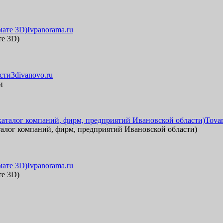
Ivpanorama.ru
те 3D)
3divanovo.ru
и
Tova
аталог компаний, фирм, предприятий Ивановской области)
Ivpanorama.ru
те 3D)