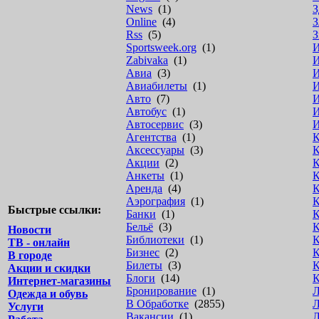
News
(1)
З
Online
(4)
З
Rss
(5)
З
Sportsweek.org
(1)
Zabivaka
(1)
И
Авиа
(3)
И
Авиабилеты
(1)
И
Авто
(7)
И
Автобус
(1)
И
Автосервис
(3)
И
Агентства
(1)
К
Аксессуары
(3)
К
Акции
(2)
К
Анкеты
(1)
К
Аренда
(4)
К
Аэрография
(1)
К
Быстрые ссылки:
Банки
(1)
К
Бельё
(3)
К
Новости
Библиотеки
(1)
К
ТВ - онлайн
Бизнес
(2)
К
В городе
Билеты
(3)
К
Акции и скидки
Блоги
(14)
К
Интернет-магазины
Бронирование
(1)
Л
Одежда и обувь
В Обработке
(2855)
Л
Услуги
Вакансии
(1)