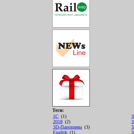
Теги:
1С
(1)
З
2018
(2)
З
3D-Панорамы
(3)
З
English
(1)
З