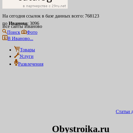
На сегодня ссылок в базе данных всего: 768123
по
Иваново
: 3096
Все сайты Иваново
Поиск
Фото
В Иваново...
Товары
Услуги
Развлечения
Статьи 
Obystroika.ru