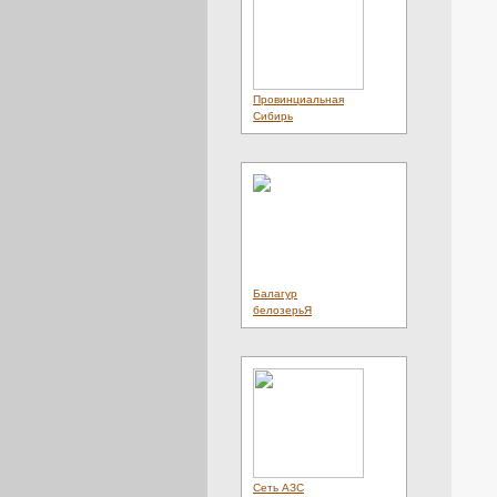
Провинциальная
Сибирь
Балагур
белозерьЯ
Сеть АЗС