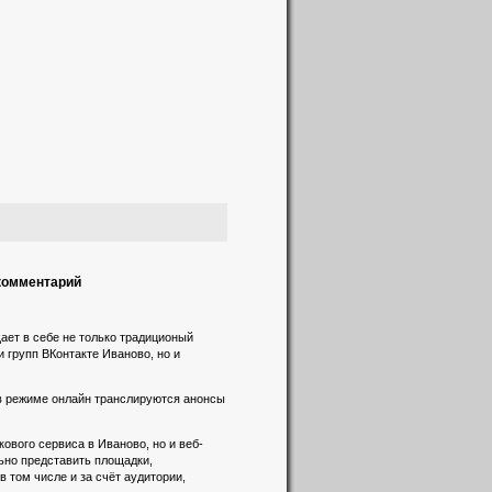
 комментарий
ает в себе не только традиционый
и групп ВКонтакте Иваново, но и
 в режиме онлайн транслируются анонсы
вого сервиса в Иваново, но и веб-
льно представить площадки,
 том числе и за счёт аудитории,