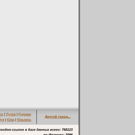
ск
|
Пучеж
|
Родники
Другой город...
уя
|
Южа
|
Юрьевец
егодня ссылок в базе данных всего: 768123
по
Иваново
: 3096