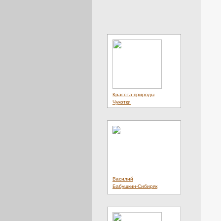
Красота природы
Чукотки
Василий
Бабушкин-Сибиряк