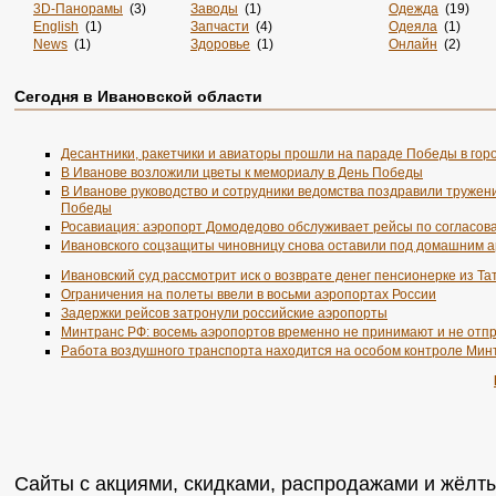
3D-Панорамы
(3)
Заводы
(1)
Одежда
(19)
English
(1)
Запчасти
(4)
Одеяла
(1)
News
(1)
Здоровье
(1)
Онлайн
(2)
Online
(4)
Злопок
(1)
Опт
(1)
Rss
(5)
Знакомства
(4)
Отдых
(4)
Сегодня в Ивановской области
Sportsweek.org
(1)
Игры
(1)
Охота
(2)
Zabivaka
(1)
Интернет
(2880)
Охрана
(2)
Авиа
(3)
Интернет-Магазин
(1)
Питомники
(2)
Авиабилеты
(1)
Интернет-Магазины
(33)
По Заявке
(9)
Десантники, ракетчики и авиаторы прошли на параде Победы в гор
Авто
(7)
Интерьер
(2)
Поиск
(1)
В Иванове возложили цветы к мемориалу в День Победы
Автобус
(1)
Информация
(50)
Пол
(1)
В Иванове руководство и сотрудники ведомства поздравили тружени
Автосервис
(3)
История
(2)
Порталы
(12)
Победы
Агентства
(1)
Карта
(1)
Посуточно
(1)
Росавиация: аэропорт Домодедово обслуживает рейсы по согласов
Аксессуары
(3)
Карты
(1)
Потолки
(1)
Ивановского соцзащиты чиновницу снова оставили под домашним 
Акции
(2)
Каталог
(2855)
Пошив
(1)
Анкеты
(1)
Каталоги
(3)
Предприятия
(1
Ивановский суд рассмотрит иск о возврате денег пенсионерке из Та
Аренда
(4)
Кафе
(2)
Президент
(1)
Ограничения на полеты ввели в восьми аэропортах России
Аэрография
(1)
Квартиры
(2)
Пресса
(1)
Задержки рейсов затронули российские аэропорты
Банки
(1)
Ковка
(1)
Продвижение
(2
Минтранс РФ: восемь аэропортов временно не принимают и не отп
Бельё
(3)
Компьютер
(1)
Продукты
(5)
Работа воздушного транспорта находится на особом контроле Мин
Библиотеки
(1)
Компьютеры
(2)
Производство
(1
Бизнес
(2)
Кофе
(1)
Путешествия
(2
Билеты
(3)
Кредиты
(1)
Работа
(2)
Блоги
(14)
Культура
(4)
Развлечения
(21
Бронирование
(1)
Литература
(1)
Разработка
(1)
В Обработке
(2855)
Лотереи
(1)
Рейтинги
(1)
Вакансии
(1)
Люди
(20)
Реклама
(5)
Сайты с акциями, скидками, распродажами и жёлты
Власть
(1)
Магазины
(2)
Ремонт
(9)