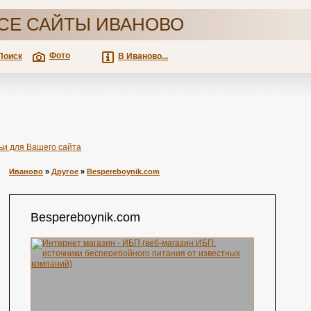
СЕ САЙТЫ ИВАНОВО
Фото
Поиск
В Иваново...
ьи для Вашего сайта
Иваново
»
Другое
»
Bespereboynik.com
Bespereboynik.com