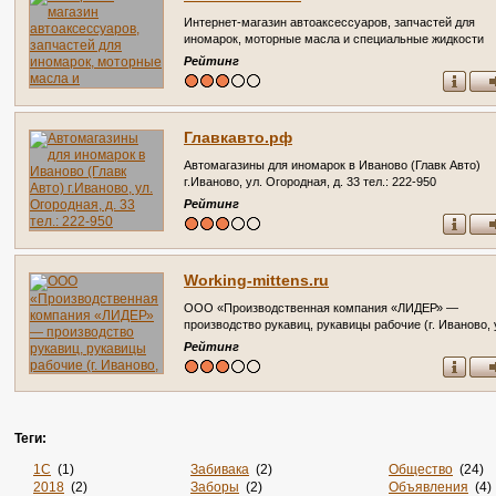
Интернет-магазин автоаксессуаров, запчастей для
иномарок, моторные масла и специальные жидкости
(Ивановская область, г. Иваново, тел. 8(4932) 575955)
Рейтинг
Главкавто.рф
Автомагазины для иномарок в Иваново (Главк Авто)
г.Иваново, ул. Огородная, д. 33 тел.: 222-950
Рейтинг
Working-mittens.ru
ООО «Производственная компания «ЛИДЕР» —
производство рукавиц, рукавицы рабочие (г. Иваново, 
15-й Проезд, д. 4, Телефоны: (4932) 47-47-31)
Рейтинг
Теги:
1С
(1)
Забивака
(2)
Общество
(24)
2018
(2)
Заборы
(2)
Объявления
(4)