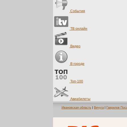
События
ТВ онлайн
Видео
В городе
Топ-100
Авиабилеты
Ивановская область
|
Вичуга
|
Гаврилов Пос