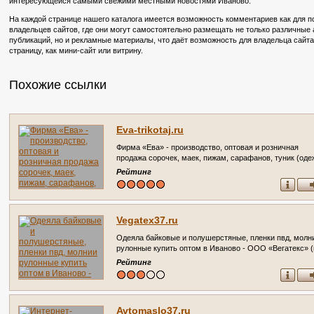
интересующейся самыми свежими местными новостями Иваново.
На каждой странице нашего каталога имеется возможность комментариев как для по
владельцев сайтов, где они могут самостоятельно размещать не только различные
публикаций, но и рекламные материалы, что даёт возможность для владельца сайт
страницу, как мини-сайт или витрину.
Похожие ссылки
Eva-trikotaj.ru
Фирма «Ева» - производство, оптовая и розничная
продажа сорочек, маек, пижам, сарафанов, туник (од
из батиста, ситца и трикотажа для женщин и детей) г.
Рейтинг
Иваново, 15 Проезд, 4, тел.: 8-961-249-4408 Доставка
транспортными компаниями. Работаем со всеми
регионами.
Vegatex37.ru
Одеяла байковые и полушерстяные, пленки пвд, молн
рулонные купить оптом в Иваново - ООО «Вегатекс» (г
Иваново ул. Сосновая, дом 1, склад 777)
Рейтинг
Avtomaslo37.ru