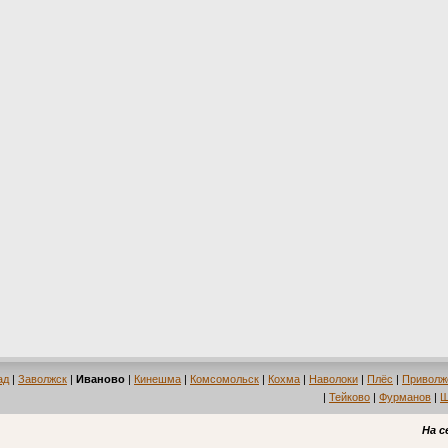
ад
|
Заволжск
|
Иваново
|
Кинешма
|
Комсомольск
|
Кохма
|
Наволоки
|
Плёс
|
Приволж
|
Тейково
|
Фурманов
|
Ш
На с