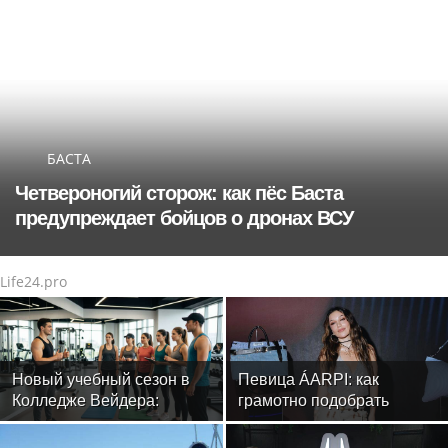
БАСТА
Четвероногий сторож: как пёс Баста
предупреждает бойцов о дронах ВСУ
Life24.pro
Новый учебный сезон в
Певица ÁARPI: как
Колледже Вейдера:
грамотно подобрать
стартовали очные
гардероб для
программы подготовки
выступлений