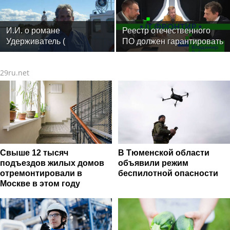
фитнес-тренеров и
специалистов индустрии
здоровья
И.И. о романе
Реестр отечественного
Удерживатель (
ПО должен гарантировать
Удерживающий сейчас )
защиту
русского вологодского
29ru.net
писателя и поэта Андрея
Малышева ( роман
опубликован в 2016 г. )
Свыше 12 тысяч
В Тюменской области
подъездов жилых домов
объявили режим
отремонтировали в
беспилотной опасности
Москве в этом году