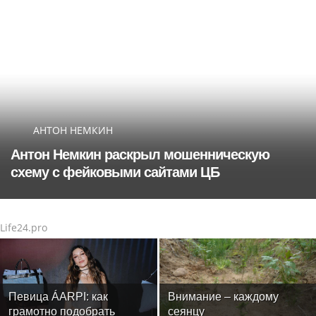
АНТОН НЕМКИН
Антон Немкин раскрыл мошенническую
схему с фейковыми сайтами ЦБ
Life24.pro
Певица ÁARPI: как
Внимание – каждому
грамотно подобрать
сеянцу