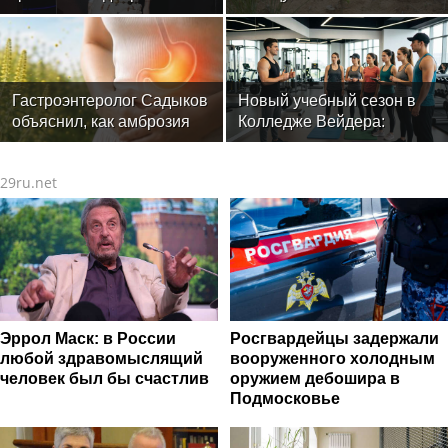
гардероб для
выступлений
Гастроэнтеролог Садыков
Новый учебный сезон в
объяснил, как амброзия
Колледже Вейдера:
может влиять на ЖКТ
стартовали очные
программы подготовки
29ru.net
фитнес-тренеров и
специалистов индустрии
здоровья
Эррол Маск: в России
Росгвардейцы задержали
любой здравомыслящий
вооруженного холодным
человек был бы счастлив
оружием дебошира в
Подмосковье