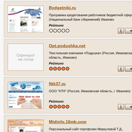
Bydgetniki.ru
Программа кредитования работников бюджетной сфе
(Национальный банк сбережений) Иваново
Рейтинг
Opt.podushka.net
Текстильная компания «Подушка» (Россия, Ивановск
область, Иваново)
Рейтинг
Ntk37.ru
ООО "НТК" (Россия, Ивановская область, г. Иваново)
Рейтинг
Mtdinfo.16mb.com
Персональный сайт-портфолио Меркуловой Т.Д.,