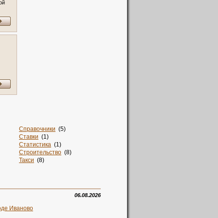
ой
Справочники
(5)
Ставки
(1)
Статистика
(1)
Строительство
(8)
Такси
(8)
Талисман
(2)
Тв
(1)
Творчество
(1)
Текстиль
(12)
06.08.2026
Телевидение
(1)
Телефоны
(2)
оде Иваново
Техника
(4)