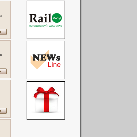
ры
ая