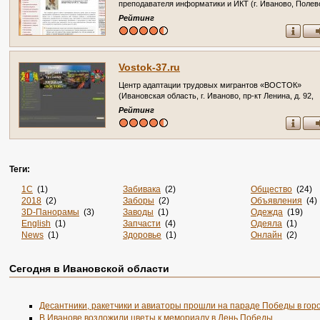
преподавателя информатики и ИКТ (г. Иваново, Полев
проезд, д. 4)
Рейтинг
Vostok-37.ru
Центр адаптации трудовых мигрантов «ВОСТОК»
(Ивановская область, г. Иваново, пр-кт Ленина, д. 92,
оф.46, тел. (4932) 30-16-26)
Рейтинг
Теги:
1С
(1)
Забивака
(2)
Общество
(24)
2018
(2)
Заборы
(2)
Объявления
(4)
3D-Панорамы
(3)
Заводы
(1)
Одежда
(19)
English
(1)
Запчасти
(4)
Одеяла
(1)
News
(1)
Здоровье
(1)
Онлайн
(2)
Online
(4)
Злопок
(1)
Опт
(1)
Rss
(5)
Знакомства
(4)
Отдых
(4)
Сегодня в Ивановской области
Sportsweek.org
(1)
Игры
(1)
Охота
(2)
Zabivaka
(1)
Интернет
(2880)
Охрана
(2)
Авиа
(3)
Интернет-Магазин
(1)
Питомники
(2)
Авиабилеты
(1)
Интернет-Магазины
(33)
По Заявке
(9)
Десантники, ракетчики и авиаторы прошли на параде Победы в гор
Авто
(7)
Интерьер
(2)
Поиск
(1)
В Иванове возложили цветы к мемориалу в День Победы