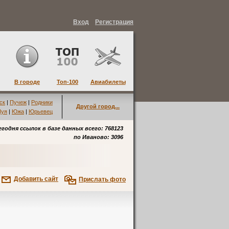
Вход
Регистрация
В городе
Топ-100
Авиабилеты
ск
|
Пучеж
|
Родники
Другой город...
уя
|
Южа
|
Юрьевец
егодня ссылок в базе данных всего: 768123
по
Иваново
: 3096
Добавить сайт
Прислать фото