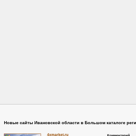
Дети
(3)
Нефть
(1)
Снять
(1)
Диктант
(1)
Новости
(33)
Собаки
(1)
Дом
(3)
Новые Сайты
(2855)
События
(4)
Доставка
(3)
Обои
(1)
Спецодежда
(7)
Досуг
(5)
Оборудование
(2)
Спецтехника
(2)
Доход
(2)
Образование
(8)
Спорт
(4)
Жд
(1)
Обувь
(3)
Справка
(2)
Животные
(1)
Общение
(4)
Справочник
(285
Новые сайты Ивановской области в Большом каталоге рег
4xmarket.ru
Комментарий