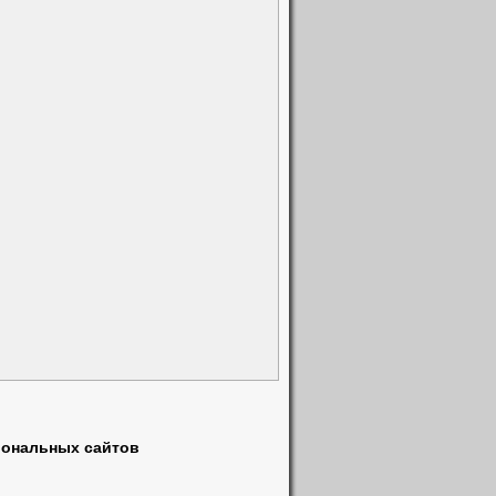
Школы
(1)
Эвакуатор
(1)
Электрика
(1)
Электроника
(1)
Юристы
(1)
5)
иональных сайтов