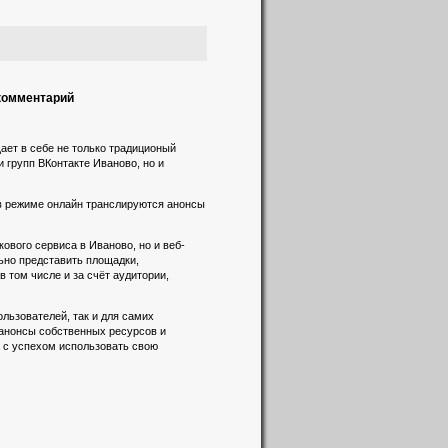
 комментарий
ает в себе не только традиционый
и групп ВКонтакте Иваново, но и
 в режиме онлайн транслируются анонсы
вого сервиса в Иваново, но и веб-
льно представить площадки,
 том числе и за счёт аудитории,
льзователей, так и для самих
 анонсы собственных ресурсов и
а с успехом использовать свою