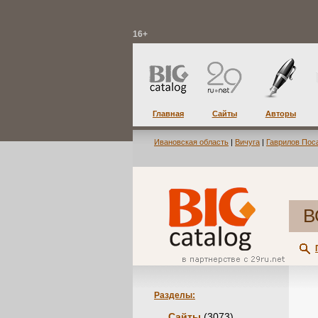
16+
Главная
Сайты
Авторы
Ивановская область
|
Вичуга
|
Гаврилов Пос
В
Разделы:
Сайты
(3073)