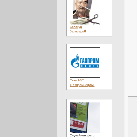
Балагур
белозерьЯ
Сеть АЗС
«Газпромнефть»
Случайное фото: