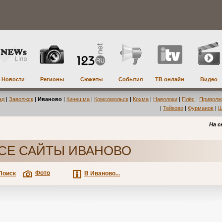
Новости
Регионы
Сюжеты
События
ТВ онлайн
Видео
ад
|
Заволжск
|
Иваново
|
Кинешма
|
Комсомольск
|
Кохма
|
Наволоки
|
Плёс
|
Приволж
|
Тейково
|
Фурманов
|
Ш
На с
СЕ САЙТЫ ИВАНОВО
Фото
Поиск
В Иваново...