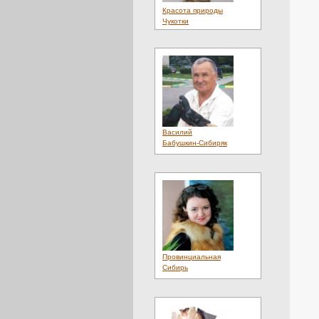
Красота природы
Чукотки
Василий
Бабушкин-Сибиряк
Провинциальная
Сибирь