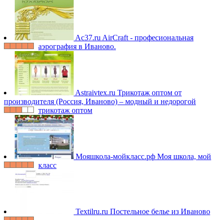
Ac37.ru
AirCraft - професиональная
аэрография в Иваново.
Astraivtex.ru
Трикотаж оптом от
производителя (Россия, Иваново) – модный и недорогой
трикотаж оптом
Мояшкола-мойкласс.рф
Моя школа, мой
класс
Textilru.ru
Постельное белье из Иваново