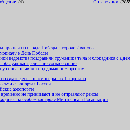
Общение
(4)
Справочник
(285
ры прошли на параде Победы в городе Иваново
емориалу в День Победы
ники ведомства поздравили труженика тыла и блокадника с Днё
о обслуживает рейсы по согласованию
цу снова оставили под домашним арестом
 возврате денег пенсионерке из Татарстана
восьми аэропортах России
ийские аэропорты
 временно не принимают и не отправляют рейсы
аходится на особом контроле Минтранса и Росавиации