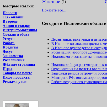
Животные
(1)
Быстрые ссылки:
Показать все...
Новости
ТВ - онлайн
В городе
Сегодня в Ивановской области
Акции и скидки
Интернет-магазины
Одежда и обувь
Услуги
Десантники, ракетчики и авиато
Работа
В Иванове возложили цветы к м
Кредиты
В Иванове руководство и сотруд
Досуг
Росавиация: аэропорт Домодедов
Знакомства
Ивановского соцзащиты чиновни
Развлечения
Жёлтые страницы
Ивановский суд рассмотрит иск о
Игры
Ограничения на полеты ввели в 
Товары по почте
Задержки рейсов затронули росс
Инфо-продукты
Минтранс РФ: восемь аэропортов
Реклама у нас
Работа воздушного транспорта н