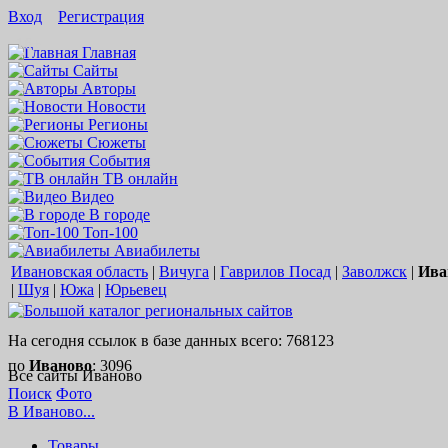
Вход
Регистрация
16+
Главная
Сайты
Авторы
Новости
Регионы
Сюжеты
События
ТВ онлайн
Видео
В городе
Топ-100
Авиабилеты
Ивановская область
|
Вичуга
|
Гаврилов Посад
|
Заволжск
|
Ива
|
Шуя
|
Южа
|
Юрьевец
На сегодня ссылок в базе данных всего: 768123
по
Иваново
: 3096
Все сайты Иваново
Поиск
Фото
В Иваново...
Товары