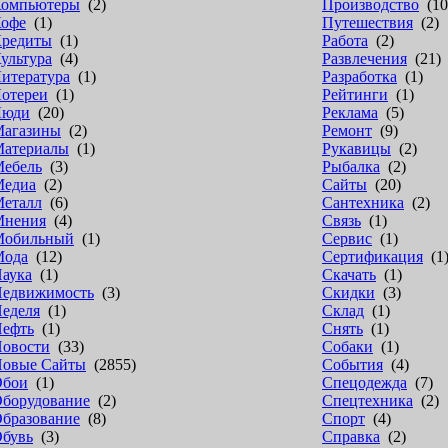
омпьютеры
(2)
Производство
(10
офе
(1)
Путешествия
(2)
редиты
(1)
Работа
(2)
ультура
(4)
Развлечения
(21)
итература
(1)
Разработка
(1)
отереи
(1)
Рейтинги
(1)
Люди
(20)
Реклама
(5)
агазины
(2)
Ремонт
(9)
атериалы
(1)
Рукавицы
(2)
ебель
(3)
Рыбалка
(2)
едиа
(2)
Сайты
(20)
еталл
(6)
Сантехника
(2)
Мнения
(4)
Связь
(1)
Мобильный
(1)
Сервис
(1)
Мода
(12)
Сертификация
(1
аука
(1)
Скачать
(1)
едвижимость
(3)
Скидки
(3)
еделя
(1)
Склад
(1)
ефть
(1)
Снять
(1)
овости
(33)
Собаки
(1)
овые Сайты
(2855)
События
(4)
Обои
(1)
Спецодежда
(7)
борудование
(2)
Спецтехника
(2)
бразование
(8)
Спорт
(4)
бувь
(3)
Справка
(2)