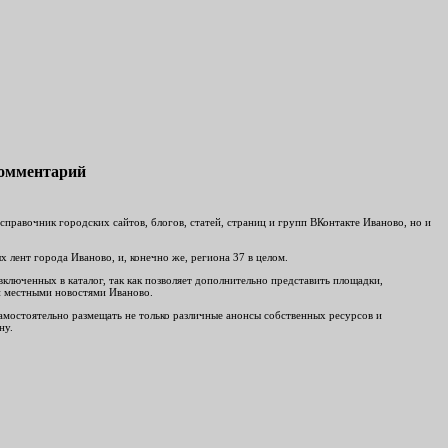
комментарий
равочник городских сайтов, блогов, статей, страниц и групп ВКонтакте Иваново, но и
 лент города Иваново, и, конечно же, региона 37 в целом.
включенных в каталог, так как позволяет дополнительно представить площадки,
ми местными новостями Иваново.
 самостоятельно размещать не только различные анонсы собственных ресурсов и
ну.