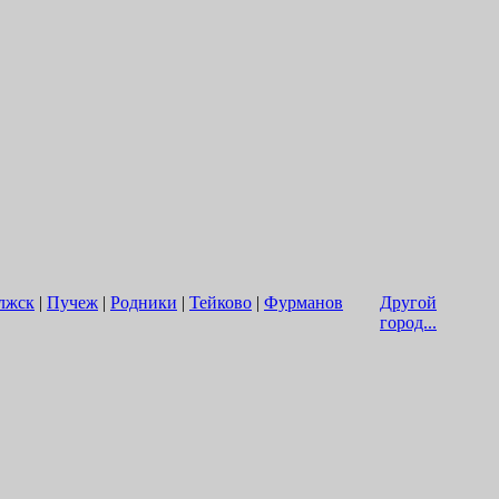
лжск
|
Пучеж
|
Родники
|
Тейково
|
Фурманов
Другой
город...