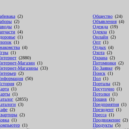
абивака
(2)
Общество
(24)
аборы
(2)
Объявления
(4)
аводы
(1)
Одежда
(19)
апчасти
(4)
Одеяла
(1)
доровье
(1)
Онлайн
(2)
лопок
(1)
Опт
(1)
накомства
(4)
Отдых
(4)
Игры
(1)
Охота
(2)
нтернет
(2880)
Охрана
(2)
нтернет-Магазин
(1)
Питомники
(2)
нтернет-Магазины
(33)
По Заявке
(9)
нтерьер
(2)
Поиск
(1)
нформация
(50)
Пол
(1)
стория
(2)
Порталы
(12)
арта
(1)
Посуточно
(1)
арты
(1)
Потолки
(1)
аталог
(2855)
Пошив
(1)
аталоги
(3)
Предприятия
(1)
афе
(2)
Президент
(1)
вартиры
(2)
Пресса
(1)
овка
(1)
Продвижение
(2)
омпьютер
(1)
Продукты
(5)