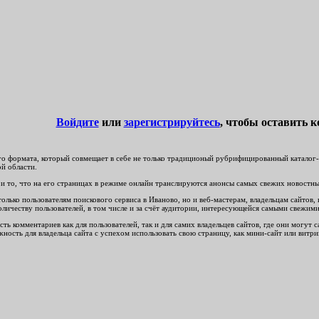
Войдите
или
зарегистрируйтесь
, чтобы оставить 
о формата, который совмещает в себе не только традиционый рубрифицированный каталог-сп
ой области.
и то, что на его страницах в режиме онлайн транслируются анонсы самых свежих новостных
лько пользователям поискового сервиса в Иваново, но и веб-мастерам, владельцам сайтов, 
оличеству пользователей, в том числе и за счёт аудитории, интересующейся самыми свежи
ть комментариев как для пользователей, так и для самих владельцев сайтов, где они могут
ность для владельца сайта с успехом использовать свою страницу, как мини-сайт или витри