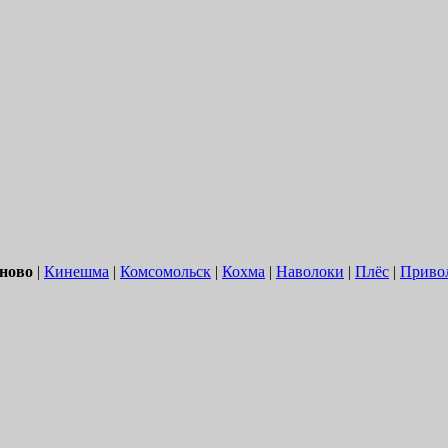
ново
|
Кинешма
|
Комсомольск
|
Кохма
|
Наволоки
|
Плёс
|
Приво