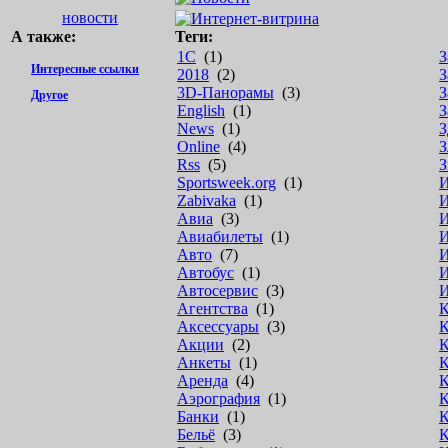
новости
А также:
Теги:
1С
(1)
З
Интересные ссылки
2018
(2)
З
3D-Панорамы
(3)
З
Другое
English
(1)
З
News
(1)
З
Online
(4)
З
Rss
(5)
З
Sportsweek.org
(1)
Zabivaka
(1)
И
Авиа
(3)
И
Авиабилеты
(1)
И
Авто
(7)
И
Автобус
(1)
И
Автосервис
(3)
И
Агентства
(1)
К
Аксессуары
(3)
К
Акции
(2)
К
Анкеты
(1)
К
Аренда
(4)
К
Аэрография
(1)
К
Банки
(1)
К
Бельё
(3)
К