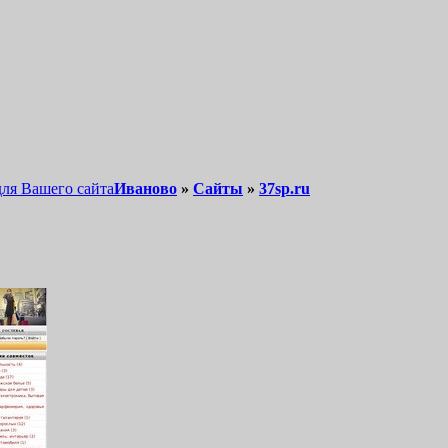
для Вашего сайта
Иваново
»
Сайты
»
37sp.ru