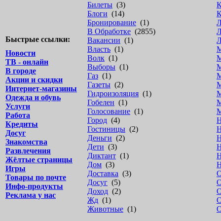
Билеты
(3)
К
Блоги
(14)
К
Бронирование
(1)
Л
В Обработке
(2855)
Л
Быстрые ссылки:
Вакансии
(1)
Власть
(1)
М
Новости
Волк
(1)
М
ТВ - онлайн
Выборы
(1)
М
В городе
Газ
(1)
М
Акции и скидки
Газеты
(2)
М
Интернет-магазины
Гидроизоляция
(1)
Одежда и обувь
Гобелен
(1)
Услуги
Голосование
(1)
Работа
Город
(4)
Н
Кредиты
Гостиницы
(2)
Н
Досуг
Деньги
(2)
Н
Знакомства
Дети
(3)
Н
Развлечения
Диктант
(1)
Н
Жёлтые страницы
Дом
(3)
Н
Игры
Доставка
(3)
Товары по почте
Досуг
(5)
О
Инфо-продукты
Доход
(2)
О
Реклама у нас
Жд
(1)
О
Животные
(1)