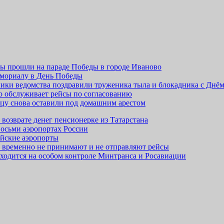
ры прошли на параде Победы в городе Иваново
емориалу в День Победы
ники ведомства поздравили труженика тыла и блокадника с Днё
о обслуживает рейсы по согласованию
цу снова оставили под домашним арестом
 возврате денег пенсионерке из Татарстана
восьми аэропортах России
ийские аэропорты
 временно не принимают и не отправляют рейсы
аходится на особом контроле Минтранса и Росавиации