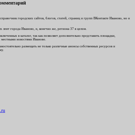
комментарий
равочник городских сайтов, блогов, статей, страниц и групп ВКонтакте Иваново, но и
 лент города Иваново, и, конечно же, региона 37 в целом.
включенных в каталог, так как позволяет дополнительно представить площадки,
ми местными новостями Иваново.
 самостоятельно размещать не только различные анонсы собственных ресурсов и
ну.
.ru