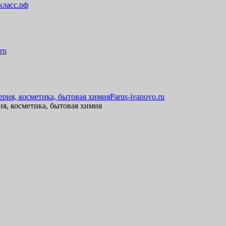
ласс.рф
.ru
Parus-ivanovo.ru
я, косметика, бытовая химия