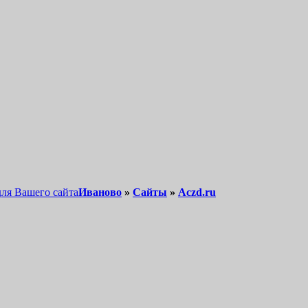
для Вашего сайта
Иваново
»
Сайты
»
Aczd.ru