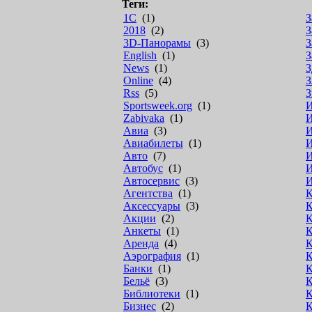
Теги:
1С
(1)
З
2018
(2)
З
3D-Панорамы
(3)
З
English
(1)
З
News
(1)
З
Online
(4)
З
Rss
(5)
З
Sportsweek.org
(1)
Zabivaka
(1)
И
Авиа
(3)
И
Авиабилеты
(1)
И
Авто
(7)
И
Автобус
(1)
И
Автосервис
(3)
И
Агентства
(1)
К
Аксессуары
(3)
К
Акции
(2)
К
Анкеты
(1)
К
Аренда
(4)
К
Аэрография
(1)
К
Банки
(1)
К
Бельё
(3)
К
Библиотеки
(1)
К
Бизнес
(2)
К