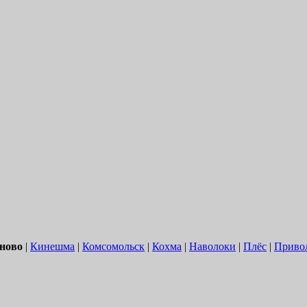
ново
|
Кинешма
|
Комсомольск
|
Кохма
|
Наволоки
|
Плёс
|
Приво