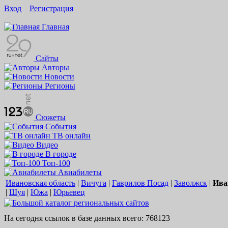
Вход
Регистрация
16+
Главная
Сайты
Авторы
Новости
Регионы
Сюжеты
События
ТВ онлайн
Видео
В городе
Топ-100
Авиабилеты
Ивановская область
|
Вичуга
|
Гаврилов Посад
|
Заволжск
|
Ива
|
Шуя
|
Южа
|
Юрьевец
На сегодня ссылок в базе данных всего: 768123