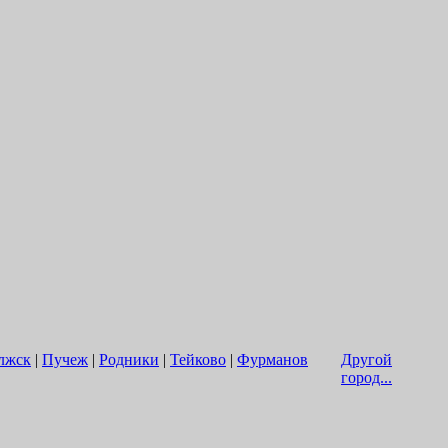
лжск
|
Пучеж
|
Родники
|
Тейково
|
Фурманов
Другой
город...