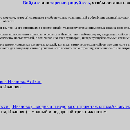
Войдите
или
зарегистрируйтесь
, чтобы оставить 
о формата, который совмещает в себе не только традиционый рубрифицированный каталог-сп
ой области.
и то, что на его страницах в режиме онлайн транслируются анонсы самых свежих новостных
лько пользователям поискового сервиса в Иваново, но и веб-мастерам, владельцам сайтов, 
оличеству пользователей, в том числе и за счёт аудитории, интересующейся самыми свежи
ть комментариев как для пользователей, так и для самих владельцев сайтов, где они могут
ность для владельца сайта с успехом использовать свою страницу, как мини-сайт или витри
Ac37.ru
 в Иваново.
Astraivtex
сия, Иваново) – модный и недорогой трикотаж оптом