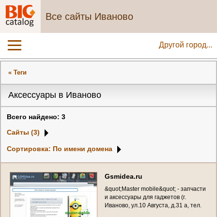
Все сайты Иваново
Другой город...
« Теги
Аксессуары в Иваново
Всего найдено: 3
Сайты (3)
Сортировка: По имени домена
G
s
m
i
d
e
a
.
r
u
&
q
u
o
t
;
M
a
s
t
e
r
m
o
b
i
l
e
&
q
u
o
t
;
-
з
а
п
ч
а
с
т
и
и
а
к
с
е
с
с
у
а
р
ы
д
л
я
г
а
д
ж
е
т
о
в
(
г
.
И
в
а
н
о
в
о
,
у
л
.
1
0
А
в
г
у
с
т
а
,
д
.
3
1
а
,
т
е
л
.
4
9
0
0
5
9
)