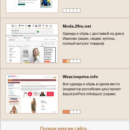
M
o
d
a
.
2
9
r
u
.
n
e
t
О
д
е
ж
д
а
и
о
б
у
в
ь
с
д
о
с
т
а
в
к
о
й
н
а
д
о
м
в
И
в
а
н
о
в
о
(
а
к
ц
и
и
,
с
к
и
д
к
и
,
к
у
п
о
н
ы
,
п
о
л
н
ы
й
к
а
т
а
л
о
г
т
о
в
а
р
о
в
)
W
e
a
r
.
i
c
e
p
r
i
c
e
.
i
n
f
o
В
с
я
о
д
е
ж
д
а
и
о
б
у
в
ь
в
о
д
н
о
м
м
е
с
т
е
(
и
н
д
и
к
а
т
о
р
р
о
с
с
и
й
с
к
и
х
ц
е
н
)
п
р
о
е
к
т
&
q
u
o
t
;
I
c
e
P
r
i
c
e
.
i
n
f
o
&
q
u
o
t
;
(
с
е
р
в
и
с
в
ы
г
о
д
н
ы
х
и
н
т
е
р
н
е
т
-
п
о
к
у
п
о
к
)
с
к
и
д
к
и
,
а
к
ц
и
и
,
б
о
н
у
с
ы
Полная версия сайта...