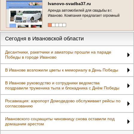
Ivanovo-svadba37.ru
Аренда автомобилей для свадьбы в г.
Иваново. Компания предлагает огромный
выбор автомобилей Premium класса в г.
Иваново (область), Владимир, Кострома,
Ярославль - джипы, седаны, лимузины,
микроавтобусы, ретро-автомобили.
Сегодня в Ивановской области
Десантники, ракетчики и авиаторы прошли на параде
Победы в городе Иваново
В Иванове возложили цветы к мемориалу в День Победы
В Иванове руководство и сотрудники ведомства
поздравили труженика тыла и блокадника с Днём Победы
Росавиация: аэропорт Домодедово обслуживает рейсы по
согласованию
Ивановского соцзащиты чиновницу снова оставили под
домашним арестом