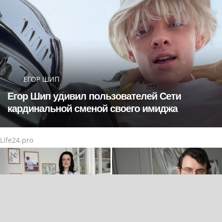
ЕГОР ШИП
Егор Шип удивил пользователей Сети
кардинальной сменой своего имиджа
Life24.pro
Психосоматолог Елена
Эксперт по камням, часам
Вершинина: как за 3
и предметам роскоши
минуты вернуть себе
Менди Лифшиц: какие
равновесие
украшения не любят