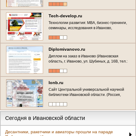
Tech-develop.ru
Технологии развития: MBA, бизнес-тренинги,
семинары, исследования в Иваново,
Кострома, Владимир, Ярославль (г. Иваново,
ул. Богдана Хмельницкого, 55, тел. +7 (4932)
39-55-55)
Diplomivanovo.ru
Диплом на заказ в Иваново (Ивановская
область, г. Иваново, ул. Шубиных, д. 16В, тел.:
8-964-492-85-28)
Ionb.ru
Cайт Центральной универсальной научной
библиотеки Ивановской области. (Россия,
Ивановская область, Иваново)
Сегодня в Ивановской области
Десантники, ракетчики и авиаторы прошли на параде